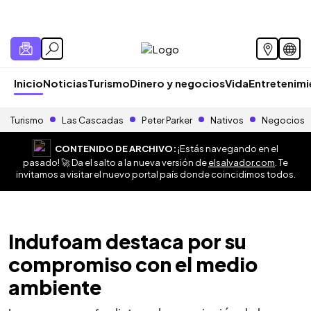
Inicio
Noticias
Turismo
Dinero y negocios
Vida
Entretenim
Turismo
Las Cascadas
Peter Parker
Nativos
Negocios
CONTENIDO DE ARCHIVO:
¡Estás navegando en el
pasado! 🚀 Da el salto a la nueva versión de
elsalvador.com
. Te
invitamos a visitar el nuevo portal país donde coincidimos todos.
Indufoam destaca por su
compromiso con el medio
ambiente