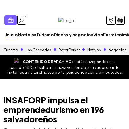
Inicio
Noticias
Turismo
Dinero y negocios
Vida
Entretenim
Turismo
Las Cascadas
Peter Parker
Nativos
Negocios
CONTENIDO DE ARCHIVO:
¡Estás navegando en el
pasado! 🚀 Da el salto a la nueva versión de
elsalvador.com
. Te
invitamos a visitar el nuevo portal país donde coincidimos todos.
INSAFORP impulsa el
emprendedurismo en 196
salvadoreños