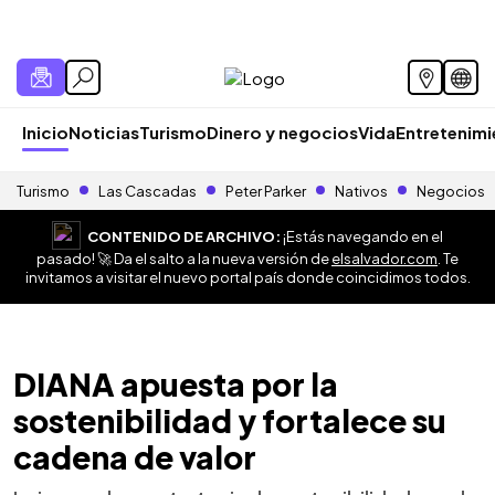
Inicio
Noticias
Turismo
Dinero y negocios
Vida
Entretenim
Turismo
Las Cascadas
Peter Parker
Nativos
Negocios
CONTENIDO DE ARCHIVO:
¡Estás navegando en el
pasado! 🚀 Da el salto a la nueva versión de
elsalvador.com
. Te
invitamos a visitar el nuevo portal país donde coincidimos todos.
DIANA apuesta por la
sostenibilidad y fortalece su
cadena de valor