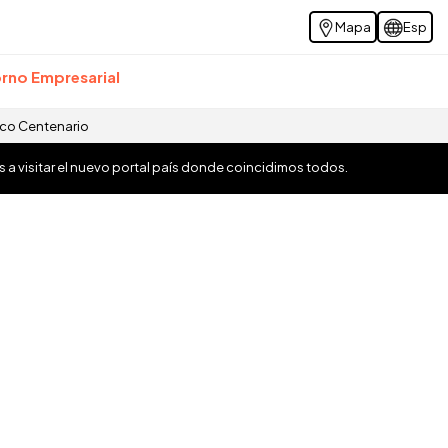
Mapa
Esp
rno Empresarial
ico Centenario
os a visitar el nuevo portal país donde coincidimos todos.