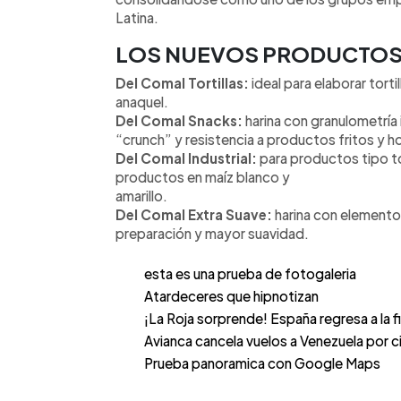
Latina.
LOS NUEVOS PRODUCTO
Del Comal Tortillas:
ideal para elaborar torti
anaquel.
Del Comal Snacks:
harina con granulometría 
“crunch” y resistencia a productos fritos y h
Del Comal Industrial:
para productos tipo tor
productos en maíz blanco y
amarillo.
Del Comal Extra Suave:
harina con elemento 
preparación y mayor suavidad.
esta es una prueba de fotogaleria
Atardeceres que hipnotizan
¡La Roja sorprende! España regresa a la fin
Avianca cancela vuelos a Venezuela por 
Prueba panoramica con Google Maps