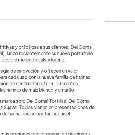
WhatsApp
Copiar link
itivas y prácticas a sus clientes, Del Comal,
MI), lanzó recientemente su nuevo portafolio
idades del mercado salvadoreño.
gia de innovación y ofrecen un valor
ra cada uso con la nueva familia de harinas
isión de ser el referente en diferentes
s harinas de maíz blanco y amarillo.
 marca son: Del Comal Tortillas, Del Comal
tra Suave. Todos vienen en presentaciones de
s de harina que se ajustan según el
 más opciones para preparar los deliciosos