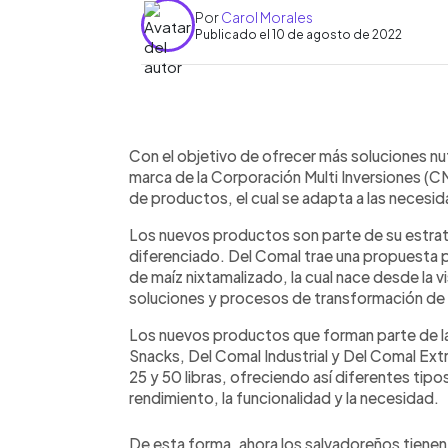
Por
Carol Morales
Publicado el 10 de agosto de 2022
0:00
Facebook
Twitter
►
Escuchar artículo
Con el objetivo de ofrecer más soluciones nutr
marca de la Corporación Multi Inversiones (C
de productos, el cual se adapta a las neces
Los nuevos productos son parte de su estrate
diferenciado. Del Comal trae una propuesta pa
de maíz nixtamalizado, la cual nace desde la v
soluciones y procesos de transformación de la
Los nuevos productos que forman parte de la
Snacks, Del Comal Industrial y Del Comal Ex
25 y 50 libras, ofreciendo así diferentes tipo
rendimiento, la funcionalidad y la necesidad.
De esta forma, ahora los salvadoreños tienen