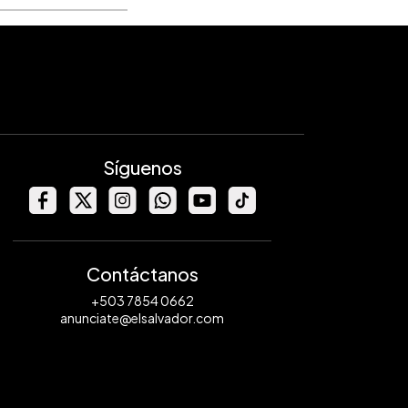
Síguenos
Contáctanos
+503 7854 0662
anunciate@elsalvador.com