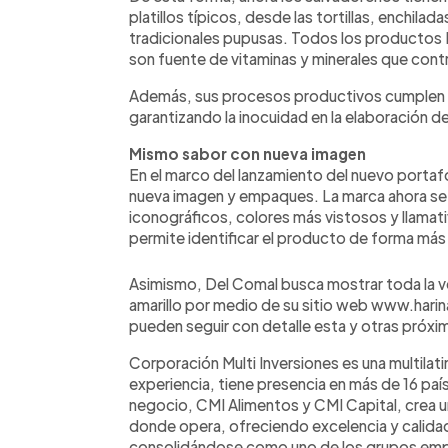
platillos típicos, desde las tortillas, enchilad
tradicionales pupusas. Todos los productos 
son fuente de vitaminas y minerales que contri
Además, sus procesos productivos cumplen c
garantizando la inocuidad en la elaboración 
Mismo sabor con nueva imagen
En el marco del lanzamiento del nuevo portaf
nueva imagen y empaques. La marca ahora s
iconográficos, colores más vistosos y llamativ
permite identificar el producto de forma más
Asimismo, Del Comal busca mostrar toda la ve
amarillo por medio de su sitio web www.har
pueden seguir con detalle esta y otras próxima
Corporación Multi Inversiones es una multilat
experiencia, tiene presencia en más de 16 paí
negocio, CMI Alimentos y CMI Capital, crea 
donde opera, ofreciendo excelencia y calidad
consolidándose como uno de los grupos emp