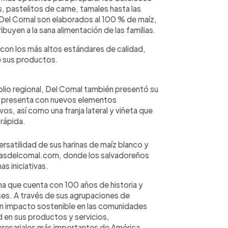
as, pastelitos de carne, tamales hasta las
Del Comal son elaborados al 100 % de maíz,
buyen a la sana alimentación de las familias.
on los más altos estándares de calidad,
de sus productos.
olio regional, Del Comal también presentó su
e presenta con nuevos elementos
os, así como una franja lateral y viñeta que
 rápida.
rsatilidad de sus harinas de maíz blanco y
inasdelcomal.com, donde los salvadoreños
s iniciativas.
ina que cuenta con 100 años de historia y
ses. A través de sus agrupaciones de
un impacto sostenible en las comunidades
 en sus productos y servicios,
resariales más importantes de América