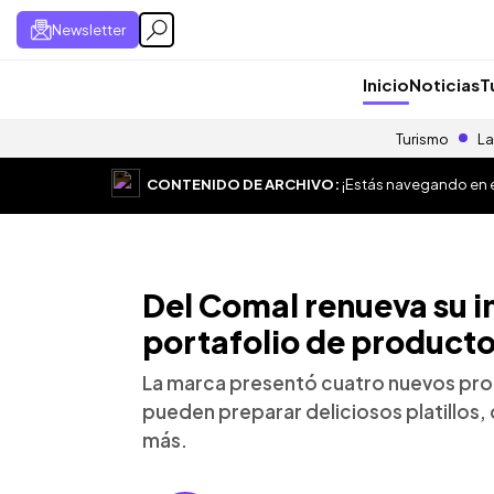
Newsletter
Inicio
Noticias
T
Turismo
La
CONTENIDO DE ARCHIVO:
¡Estás navegando en el
Del Comal renueva su 
portafolio de product
La marca presentó cuatro nuevos pro
pueden preparar deliciosos platillos,
más.