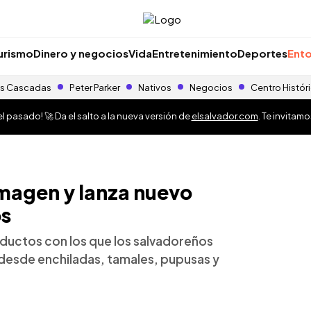
urismo
Dinero y negocios
Vida
Entretenimiento
Deportes
Ento
s Cascadas
Peter Parker
Nativos
Negocios
Centro Histór
 pasado! 🚀 Da el salto a la nueva versión de
elsalvador.com
. Te invitam
imagen y lanza nuevo
os
ductos con los que los salvadoreños
 desde enchiladas, tamales, pupusas y