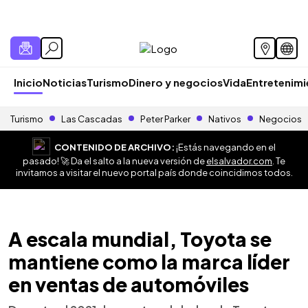
Inicio
Noticias
Turismo
Dinero y negocios
Vida
Entretenim
Turismo
Las Cascadas
Peter Parker
Nativos
Negocios
CONTENIDO DE ARCHIVO:
¡Estás navegando en el
pasado! 🚀 Da el salto a la nueva versión de
elsalvador.com
. Te
invitamos a visitar el nuevo portal país donde coincidimos todos.
A escala mundial, Toyota se
mantiene como la marca líder
en ventas de automóviles