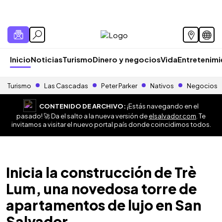
Inicio
Noticias
Turismo
Dinero y negocios
Vida
Entretenim
Turismo
Las Cascadas
Peter Parker
Nativos
Negocios
CONTENIDO DE ARCHIVO:
¡Estás navegando en el
pasado! 🚀 Da el salto a la nueva versión de
elsalvador.com
. Te
invitamos a visitar el nuevo portal país donde coincidimos todos.
Inicia la construcción de Trè
Lum, una novedosa torre de
apartamentos de lujo en San
Salvador