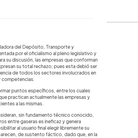
WhatsApp
Copiar link
ladora del Depósito, Transporte y
tada por el oficialismo al pleno legislativo y
ara su discusión, las empresas que conforman
expresan su total rechazo; pues esta debió ser
rencia de todos los sectores involucrados en
 y competencias.
formar puntos específicos, entre los cuales
o que practican actualmente las empresas y
cientes a las mismas.
nsideran, sin fundamento técnico conocido,
ros entre gaseras es ineficaz y genera
litar al usuario final elegir libremente su
arecen, de sustento fáctico, dado que, en la