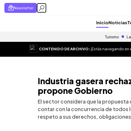
Newsletter
Inicio
Noticias
T
Turismo
La
CONTENIDO DE ARCHIVO:
¡Estás navegando en el
Industria gasera recha
propone Gobierno
El sector considera que la propuesta 
contar con la concurrencia de todos 
respeto a sus derechos, obligacione