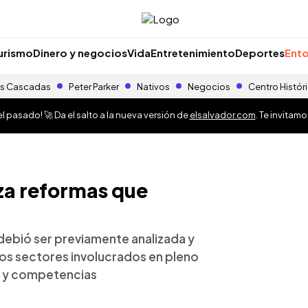
urismo
Dinero y negocios
Vida
Entretenimiento
Deportes
Ento
s Cascadas
Peter Parker
Nativos
Negocios
Centro Histór
 pasado! 🚀 Da el salto a la nueva versión de
elsalvador.com
. Te invitam
za reformas que
debió ser previamente analizada y
los sectores involucrados en pleno
s y competencias