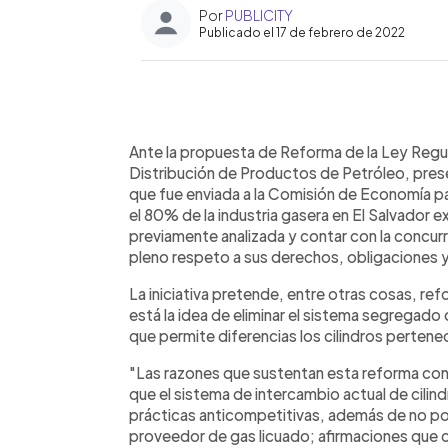
Por
PUBLICITY
Publicado el 17 de febrero de 2022
0:00
Facebook
Twitter
►
Escuchar artículo
Ante la propuesta de Reforma de la Ley Regu
Distribución de Productos de Petróleo, presen
que fue enviada a la Comisión de Economía p
el 80% de la industria gasera en El Salvador 
previamente analizada y contar con la concur
pleno respeto a sus derechos, obligaciones
La iniciativa pretende, entre otras cosas, re
está la idea de eliminar el sistema segregad
que permite diferencias los cilindros pertene
"Las razones que sustentan esta reforma co
que el sistema de intercambio actual de cilind
prácticas anticompetitivas, además de no posibi
proveedor de gas licuado; afirmaciones que c