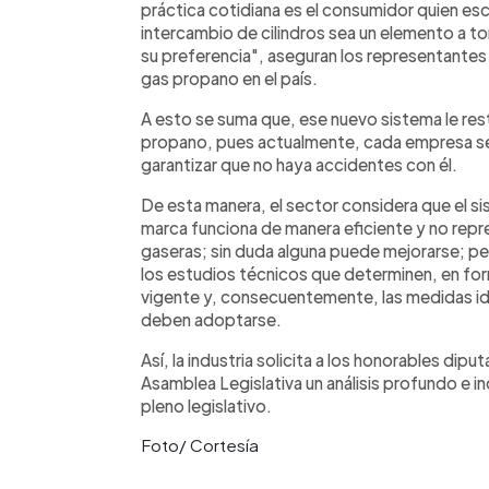
práctica cotidiana es el consumidor quien es
intercambio de cilindros sea un elemento a t
su preferencia", aseguran los representantes
gas propano en el país.
A esto se suma que, ese nuevo sistema le rest
propano, pues actualmente, cada empresa se
garantizar que no haya accidentes con él.
De esta manera, el sector considera que el si
marca funciona de manera eficiente y no rep
gaseras; sin duda alguna puede mejorarse; p
los estudios técnicos que determinen, en form
vigente y, consecuentemente, las medidas id
deben adoptarse.
Así, la industria solicita a los honorables di
Asamblea Legislativa un análisis profundo e in
pleno legislativo.
Foto/ Cortesía