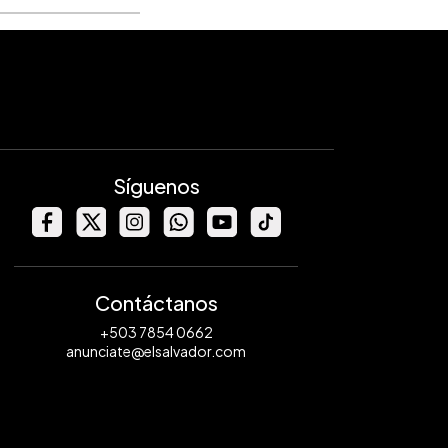
Síguenos
Contáctanos
+503 7854 0662
anunciate@elsalvador.com