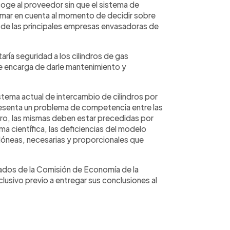
coge al proveedor sin que el sistema de
omar en cuenta al momento de decidir sobre
 de las principales empresas envasadoras de
aría seguridad a los cilindros de gas
 encarga de darle mantenimiento y
stema actual de intercambio de cilindros por
resenta un problema de competencia entre las
ero, las mismas deben estar precedidas por
a científica, las deficiencias del modelo
óneas, necesarias y proporcionales que
putados de la Comisión de Economía de la
clusivo previo a entregar sus conclusiones al