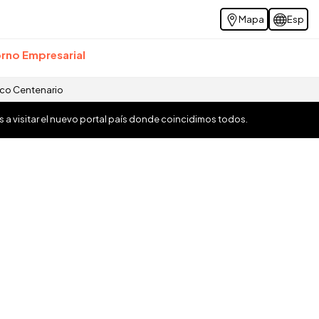
Mapa
Esp
rno Empresarial
ico Centenario
os a visitar el nuevo portal país donde coincidimos todos.