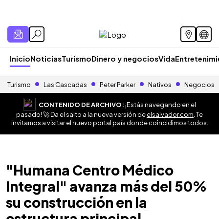
Inicio
Noticias
Turismo
Dinero y negocios
Vida
Entretenim
Turismo
Las Cascadas
Peter Parker
Nativos
Negocios
CONTENIDO DE ARCHIVO:
¡Estás navegando en el
pasado! 🚀 Da el salto a la nueva versión de
elsalvador.com
. Te
invitamos a visitar el nuevo portal país donde coincidimos todos.
"Humana Centro Médico
Integral" avanza más del 50%
su construcción en la
estructura principal