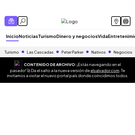
Inicio
Noticias
Turismo
Dinero y negocios
Vida
Entretenim
Turismo
Las Cascadas
Peter Parker
Nativos
Negocios
CONTENIDO DE ARCHIVO:
¡Estás navegando en el
pasado! 🚀 Da el salto a la nueva versión de
elsalvador.com
. Te
invitamos a visitar el nuevo portal país donde coincidimos todos.