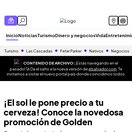
Inicio
Noticias
Turismo
Dinero y negocios
Vida
Entretenim
Turismo
Las Cascadas
Peter Parker
Nativos
Negocios
CONTENIDO DE ARCHIVO:
¡Estás navegando en el
pasado! 🚀 Da el salto a la nueva versión de
elsalvador.com
. Te
invitamos a visitar el nuevo portal país donde coincidimos todos.
¡El sol le pone precio a tu
cerveza! Conoce la novedosa
promoción de Golden