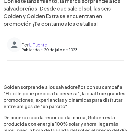
Con este lanzamiento, la marca sorprende a los
salvadoreños. Desde que sale el sol, las seis
Golden y Golden Extra se encuentran en
promoción ¡Te contamos los detalles!
Por
L. Puente
Publicado el 20 de julio de 2023
0:00
►
Escuchar artículo
Golden sorprende a los salvadoreños con su campaña
"El sol le pone precio a tu cerveza", la cual trae grandes
promociones, experiencias y dinámicas para disfrutar
entre amigos de "un parcito".
De acuerdo con la reconocida marca, Golden está
producida con energía 100% solar y ahora llega más
lejos; pues la hora de la salida del sol es el precio del día