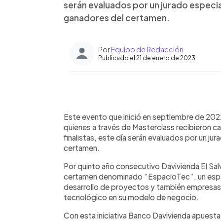
serán evaluados por un jurado especia
ganadores del certamen.
Por
Equipo de Redacción
Publicado el 21 de enero de 2023
0:00
Facebook
Twitter
►
Escuchar artículo
Este evento que inició en septiembre de 2022,
quienes a través de Masterclass recibieron c
finalistas, este día serán evaluados por un ju
certamen.
Por quinto año consecutivo Davivienda El Sal
certamen denominado “EspacioTec”, un espac
desarrollo de proyectos y también empresas
tecnológico en su modelo de negocio.
Con esta iniciativa Banco Davivienda apuesta a