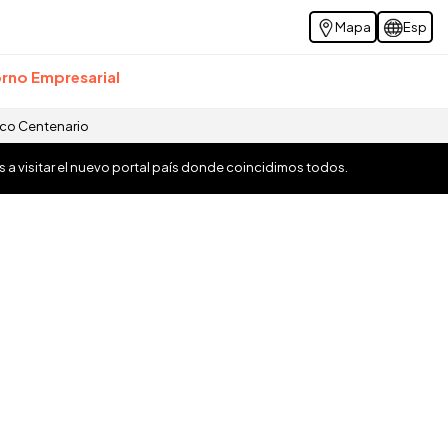
Mapa
Esp
rno Empresarial
ico Centenario
os a visitar el nuevo portal país donde coincidimos todos.