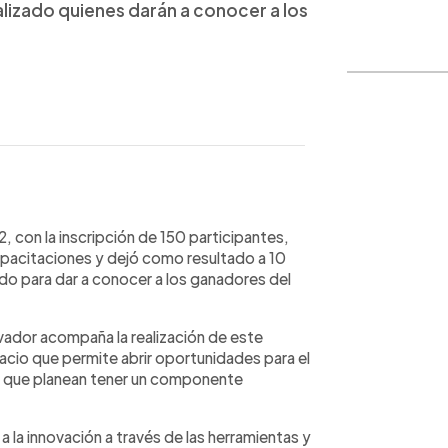
lizado quienes darán a conocer a los
WhatsApp
Copiar link
 con la inscripción de 150 participantes,
apacitaciones y dejó como resultado a 10
rado para dar a conocer a los ganadores del
vador acompaña la realización de este
io que permite abrir oportunidades para el
 que planean tener un componente
 la innovación a través de las herramientas y