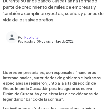
Durante 50 años Banco Cuscatlán ha formado
parte de crecimiento de miles de empresas y
también a cumplir proyectos, sueños y planes de
vida de los salvadoreños.
Por
Publicity
Publicado el 05 de diciembre de 2022
0:00
►
Escuchar artículo
Líderes empresariales, corresponsales financieros
internacionales, autoridades de gobierno e invitados
especiales se reunieron junto a la alta dirección de
Grupo Imperia Cuscatlán para inaugurar su nueva
Pirámide Cuscatlán y celebrar las cinco décadas del
legendario “banco de la sonrisa”.
Los invitados disfrutaron de un espectáculo único