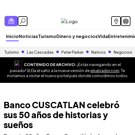
Inicio
Noticias
Turismo
Dinero y negocios
Vida
Entretenim
Turismo
Las Cascadas
Peter Parker
Nativos
Negocios
CONTENIDO DE ARCHIVO:
¡Estás navegando en el
pasado! 🚀 Da el salto a la nueva versión de
elsalvador.com
. Te
invitamos a visitar el nuevo portal país donde coincidimos todos.
Banco CUSCATLAN celebró
sus 50 años de historias y
sueños