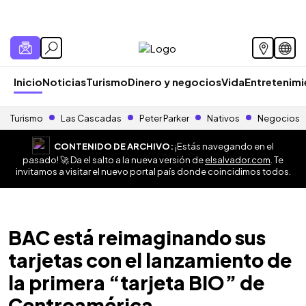
Inicio
Noticias
Turismo
Dinero y negocios
Vida
Entretenim
Turismo
Las Cascadas
Peter Parker
Nativos
Negocios
CONTENIDO DE ARCHIVO:
¡Estás navegando en el
pasado! 🚀 Da el salto a la nueva versión de
elsalvador.com
. Te
invitamos a visitar el nuevo portal país donde coincidimos todos.
BAC está reimaginando sus
tarjetas con el lanzamiento de
la primera “tarjeta BIO” de
Centroamérica