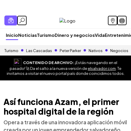
Inicio
Noticias
Turismo
Dinero y negocios
Vida
Entretenim
Turismo
Las Cascadas
Peter Parker
Nativos
Negocios
CONTENIDO DE ARCHIVO:
¡Estás navegando en el
pasado! 🚀 Da el salto a la nueva versión de
elsalvador.com
. Te
invitamos a visitar el nuevo portal país donde coincidimos todos.
Así funciona Azam, el primer
hospital digital de la región
Opera a través de una innovadora aplicación móvil
creada por un joven emprendedor salvadoreño.