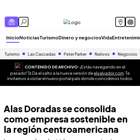
Inicio
Noticias
Turismo
Dinero y negocios
Vida
Entretenim
Turismo
Las Cascadas
Peter Parker
Nativos
Negocios
CONTENIDO DE ARCHIVO:
¡Estás navegando en el
pasado! 🚀 Da el salto a la nueva versión de
elsalvador.com
. Te
invitamos a visitar el nuevo portal país donde coincidimos todos.
Alas Doradas se consolida
como empresa sostenible en
la región centroamericana