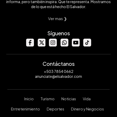
informa, pero también inspira. Que te representa. Mostramos
de lo que está hecho El Salvador.
Ver mas ❯
Síguenos
Contáctanos
+503 7854 0662
anunciate@elsalvador.com
Inicio
Turismo
Noticias
Vida
Entretenimiento
Deportes
Dinero y Negocios