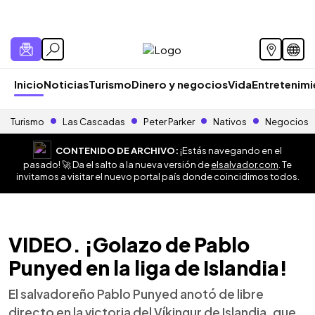
Inicio
Noticias
Turismo
Dinero y negocios
Vida
Entretenim
Turismo
Las Cascadas
Peter Parker
Nativos
Negocios
CONTENIDO DE ARCHIVO:
¡Estás navegando en el
pasado! 🚀 Da el salto a la nueva versión de
elsalvador.com
. Te
invitamos a visitar el nuevo portal país donde coincidimos todos.
VIDEO. ¡Golazo de Pablo
Punyed en la liga de Islandia!
El salvadoreño Pablo Punyed anotó de libre
directo en la victoria del Víkingur de Islandia, que