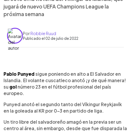
jugará de nuevo UEFA Champions League la
próxima semana
Por
Robbie Ruud
Publicado el 02 de julio de 2022
0:00
►
Escuchar artículo
Pablo Punyed
sigue poniendo en alto a El Salvador en
Islandia. El volante cuscatleco anotó ¡y de qué manera!
su
gol
número 23 en el fútbol profesional del país
europeo.
Punyed anotó el segundo tanto del Víkingur Reykjavík
en la goleada al KR por 0-3 en partido de liga.
Un tiro libre del salvadoreño amagó en la previa ser un
centro al área, sin embargo, desde que fue disparada la