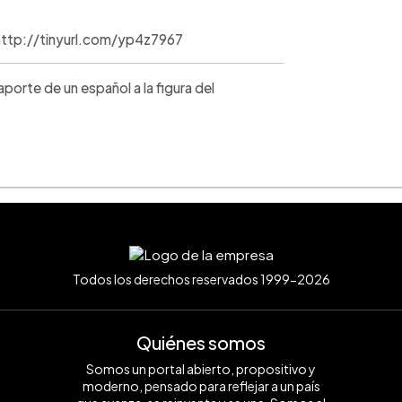
l/http://tinyurl.com/yp4z7967
orte de un español a la figura del
Todos los derechos reservados 1999-2026
Quiénes somos
Somos un portal abierto, propositivo y
moderno, pensado para reflejar a un país