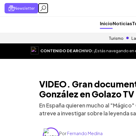
Newsletter
Inicio
Noticias
T
Turismo
La
CONTENIDO DE ARCHIVO:
¡Estás navegando en el
VIDEO. Gran document
González en Golazo TV
En España quieren mucho al "Mágico" 
atreve a investigar sobre la leyenda 
Por
Fernando Medina