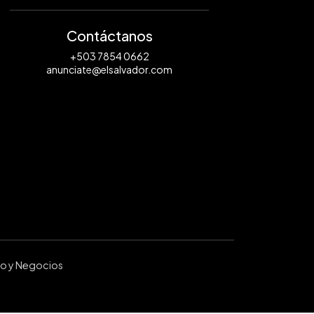
Contáctanos
+503 7854 0662
anunciate@elsalvador.com
ro y Negocios