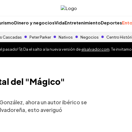
urismo
Dinero y negocios
Vida
Entretenimiento
Deportes
Ento
s Cascadas
Peter Parker
Nativos
Negocios
Centro Histór
 pasado! 🚀 Da el salto a la nueva versión de
elsalvador.com
. Te invitam
al del "Mágico"
González, ahora un autor ibérico se
salvadoreña, esto averiguó