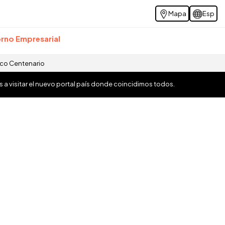
Mapa
Esp
rno Empresarial
ico Centenario
os a visitar el nuevo portal país donde coincidimos todos.