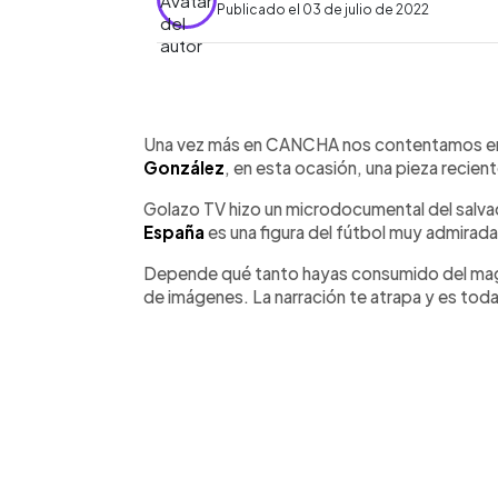
Publicado el 03 de julio de 2022
0:00
Facebook
Twitter
►
Escuchar artículo
Una vez más en CANCHA nos contentamos en 
González
, en esta ocasión, una pieza recien
Golazo TV hizo un microdocumental del salv
España
es una figura del fútbol muy admirada
Depende qué tanto hayas consumido del mago
de imágenes. La narración te atrapa y es toda