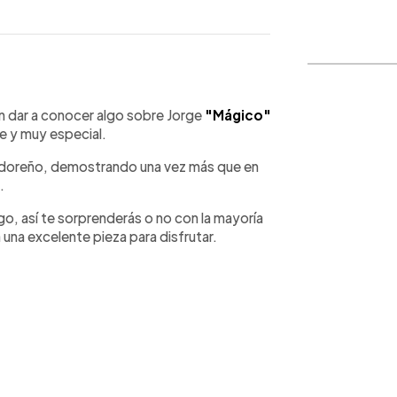
WhatsApp
Copiar link
dar a conocer algo sobre Jorge
"Mágico"
te y muy especial.
adoreño, demostrando una vez más que en
.
, así te sorprenderás o no con la mayoría
 una excelente pieza para disfrutar.