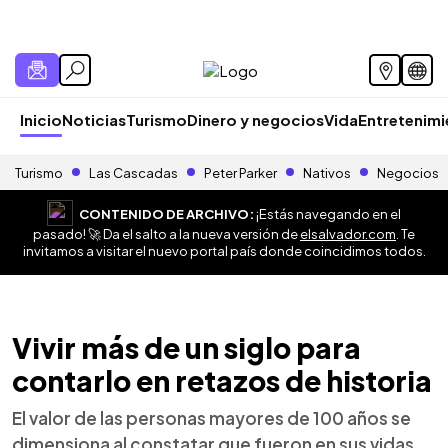
Inicio
Noticias
Turismo
Dinero y negocios
Vida
Entretenim
Turismo
Las Cascadas
Peter Parker
Nativos
Negocios
CONTENIDO DE ARCHIVO:
¡Estás navegando en el
pasado! 🚀 Da el salto a la nueva versión de
elsalvador.com
. Te
invitamos a visitar el nuevo portal país donde coincidimos todos.
Vivir más de un siglo para
contarlo en retazos de historia
El valor de las personas mayores de 100 años se
dimensiona al constatar que fueron en sus vidas