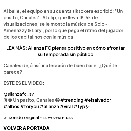
Al baile, el equipo en su cuenta tiktokera escribió: "Un
pasito, Canales". Al clip, que lleva 18.6k de
visualizaciones, se le montó la música de Solo -
Amenazzy & Lary , por lo que pega el ritmo del jugador
de los capitalinos con la música.
LEA MÁS: Alianza FC piensa positivo en cómo afrontar
su temporada sin público
Canales dejó así una lección de buen baile. ¿Qué te
parece?
ESTE ES EL VIDEO:
@alianzafc_sv
🕺🪩 Un pasito, Canales 🤪
#trending
#elsalvador
#albos
#foryou
#alianza
#viral
#fypシ
♬ sonido original - ʟᴀʀʏᴏᴠᴇʀʟᴇᴛʀᴀs
VOLVER A PORTADA