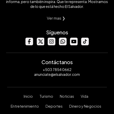
informa, pero también inspira. Que te representa. Mostramos
de lo que está hecho El Salvador.
Ver mas ❯
Síguenos
Contáctanos
+503 7854 0662
anunciate@elsalvador.com
Inicio
Turismo
Noticias
Vida
Entretenimiento
Deportes
Dinero y Negocios