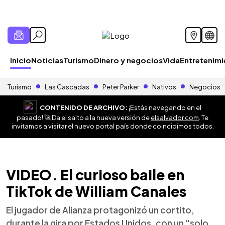
Inicio
Noticias
Turismo
Dinero y negocios
Vida
Entretenim
Turismo
Las Cascadas
Peter Parker
Nativos
Negocios
CONTENIDO DE ARCHIVO:
¡Estás navegando en el
pasado! 🚀 Da el salto a la nueva versión de
elsalvador.com
. Te
invitamos a visitar el nuevo portal país donde coincidimos todos.
VIDEO. El curioso baile en
TikTok de William Canales
El jugador de Alianza protagonizó un cortito,
durante la gira por Estados Unidos, con un "solo