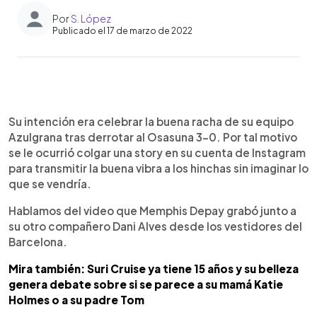
Por
S. López
Publicado el 17 de marzo de 2022
0:00
►
Escuchar artículo
Su intención era celebrar la buena racha de su equipo
Azulgrana tras derrotar al Osasuna 3-0. Por tal motivo
se le ocurrió colgar una story en su cuenta de Instagram
para transmitir la buena vibra a los hinchas sin imaginar lo
que se vendría.
Hablamos del video que Memphis Depay grabó junto a
su otro compañero Dani Alves desde los vestidores del
Barcelona.
Mira también: Suri Cruise ya tiene 15 años y su belleza
genera debate sobre si se parece a su mamá Katie
Holmes o a su padre Tom