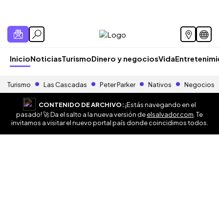
Inicio
Noticias
Turismo
Dinero y negocios
Vida
Entretenim
Turismo
Las Cascadas
Peter Parker
Nativos
Negocios
CONTENIDO DE ARCHIVO:
¡Estás navegando en el
pasado! 🚀 Da el salto a la nueva versión de
elsalvador.com
. Te
invitamos a visitar el nuevo portal país donde coincidimos todos.