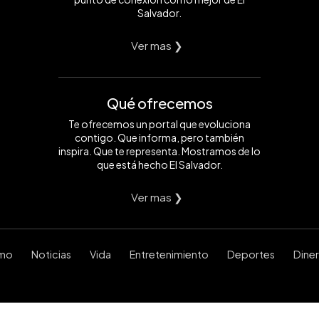
Salvador.
Ver mas ❯
Qué ofrecemos
Te ofrecemos un portal que evoluciona
contigo. Que informa, pero también
inspira. Que te representa. Mostramos de lo
que está hecho El Salvador.
Ver mas ❯
smo
Noticias
Vida
Entretenimiento
Deportes
Dine