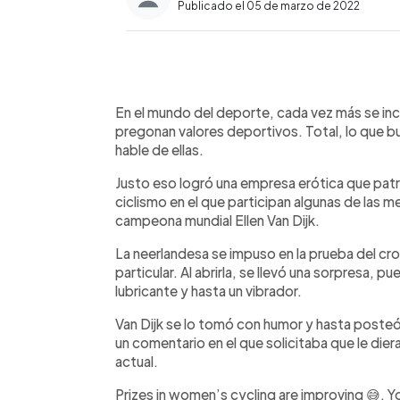
Publicado el 05 de marzo de 2022
0:00
Facebook
Twitter
►
Escuchar artículo
En el mundo del deporte, cada vez más se in
pregonan valores deportivos. Total, lo que b
hable de ellas.
Justo eso logró una empresa erótica que patro
ciclismo en el que participan algunas de las mej
campeona mundial Ellen Van Dijk.
La neerlandesa se impuso en la prueba del cr
particular. Al abrirla, se llevó una sorpresa, pu
lubricante y hasta un vibrador.
Van Dijk se lo tomó con humor y hasta posteó 
un comentario en el que solicitaba que le die
actual.
Prizes in women’s cycling are improving 😅. Yo