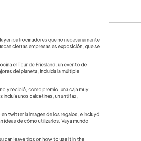
WhatsApp
Copiar link
cluyen patrocinadores que no necesariamente
uscan ciertas empresas es exposición, que se
cina el Tour de Friesland, un evento de
ores del planeta, incluida la múltiple
ono y recibió, como premio, una caja muy
es incluía unos calcetines, un antifaz,
en twitter la imagen de los regalos, e incluyó
ran ideas de cómo utilizarlos. Vaya mundo
u can leave tips on how to use it in the