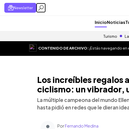
Newsletter
Inicio
Noticias
T
Turismo
La
CONTENIDO DE ARCHIVO:
¡Estás navegando en el
Los increíbles regalos
ciclismo: un vibrador, 
La múltiple campeona del mundo Ellen
hasta pidió en redes que le dieran id
Por
Fernando Medina