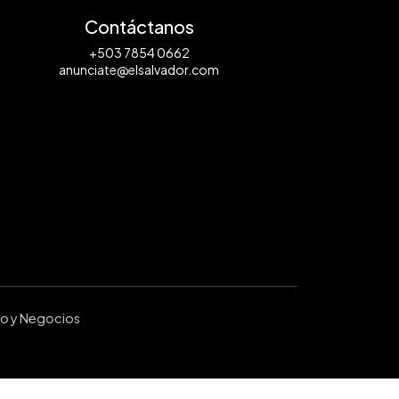
Contáctanos
+503 7854 0662
anunciate@elsalvador.com
ro y Negocios