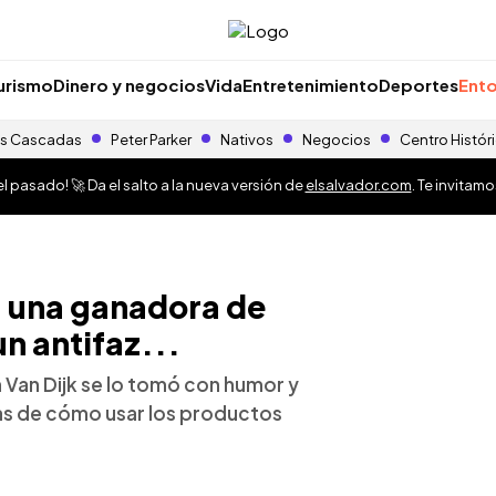
urismo
Dinero y negocios
Vida
Entretenimiento
Deportes
Ento
s Cascadas
Peter Parker
Nativos
Negocios
Centro Histór
 pasado! 🚀 Da el salto a la nueva versión de
elsalvador.com
. Te invitam
 a una ganadora de
un antifaz...
 Van Dijk se lo tomó con humor y
eas de cómo usar los productos