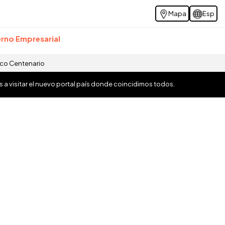
Mapa
Esp
rno Empresarial
ico Centenario
os a visitar el nuevo portal país donde coincidimos todos.