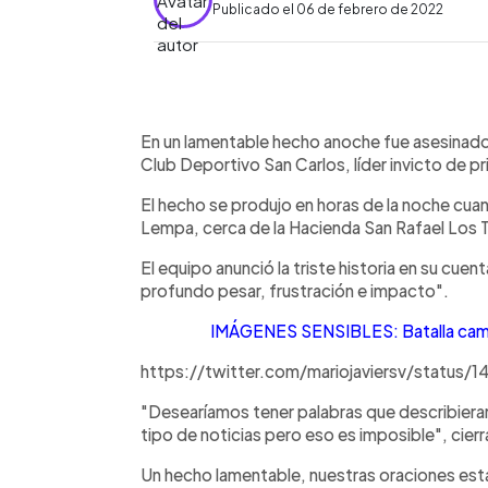
Publicado el 06 de febrero de 2022
0:00
Facebook
Twitter
►
Escuchar artículo
En un lamentable hecho anoche fue asesinado
Club Deportivo San Carlos, líder invicto de p
El hecho se produjo en horas de la noche cua
Lempa, cerca de la Hacienda San Rafael Los Tu
El equipo anunció la triste historia en su cu
profundo pesar, frustración e impacto".
IMÁGENES SENSIBLES: Batalla campa
https://twitter.com/mariojaviersv/statu
"Desearíamos tener palabras que describieran
tipo de noticias pero eso es imposible", cier
Un hecho lamentable, nuestras oraciones está