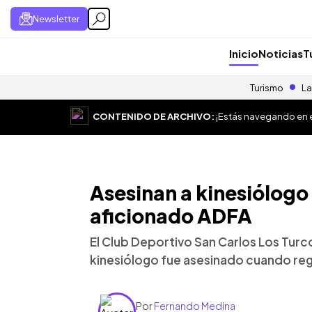
Newsletter
Inicio
Noticias
T
Turismo
La
CONTENIDO DE ARCHIVO:
¡Estás navegando en el
Asesinan a kinesiólogo
aficionado ADFA
El Club Deportivo San Carlos Los Turc
kinesiólogo fue asesinado cuando reg
Por
Fernando Medina