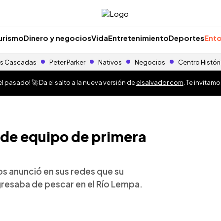
urismo
Dinero y negocios
Vida
Entretenimiento
Deportes
Ento
s Cascadas
Peter Parker
Nativos
Negocios
Centro Histór
 pasado! 🚀 Da el salto a la nueva versión de
elsalvador.com
. Te invitam
 de equipo de primera
os anunció en sus redes que su
resaba de pescar en el Río Lempa.