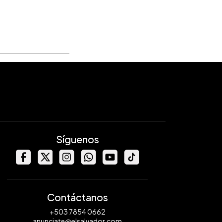
Síguenos
Contáctanos
+503 7854 0662
anunciate@elsalvador.com