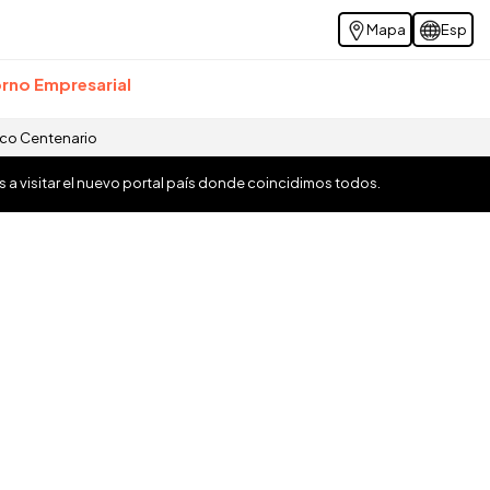
Mapa
Esp
rno Empresarial
ico Centenario
os a visitar el nuevo portal país donde coincidimos todos.