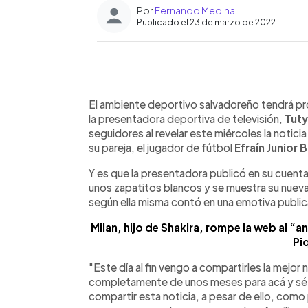
Por
Fernando Medina
Publicado el 23 de marzo de 2022
0:00
Facebook
Twitter
►
Escuchar artículo
El ambiente deportivo salvadoreño tendrá p
la presentadora deportiva de televisión,
Tuty
seguidores al revelar este miércoles la notici
su pareja, el jugador de fútbol
Efraín Junior 
Y es que la presentadora publicó en su cuent
unos zapatitos blancos y se muestra su nuev
según ella misma contó en una emotiva publi
Milan, hijo de Shakira, rompe la web al “
Pi
"Este día al fin vengo a compartirles la mejor 
completamente de unos meses para acá y sé qu
compartir esta noticia, a pesar de ello, com