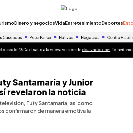
urismo
Dinero y negocios
Vida
Entretenimiento
Deportes
Ento
s Cascadas
Peter Parker
Nativos
Negocios
Centro Histór
 pasado! 🚀 Da el salto a la nueva versión de
elsalvador.com
. Te invitam
y Santamaría y Junior
í revelaron la noticia
televisión, Tuty Santamaría, así como
gos confirmaron de manera emotiva la