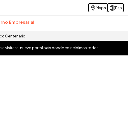
Mapa
Esp
rno Empresarial
ico Centenario
os a visitar el nuevo portal país donde coincidimos todos.