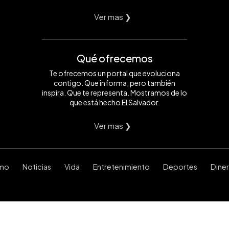
Ver mas ❯
Qué ofrecemos
Te ofrecemos un portal que evoluciona
contigo. Que informa, pero también
inspira. Que te representa. Mostramos de lo
que está hecho El Salvador.
Ver mas ❯
smo
Noticias
Vida
Entretenimiento
Deportes
Dine