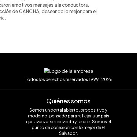
caron emotivos mensajes a la conductora,
edacción de CANCHA, deseando lo mejor para el
ía.
Todos los derechos reservados 1999-2026
Quiénes somos
Somos un portal abierto, propositivo y
moderno, pensado para reflejar a un país
que avanza, se reinventa y se une. Somos el
punto de conexión con lo mejor de El
Salvador.