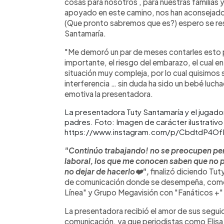
cosas para nosotros , para nuestras familias 
apoyado en este camino, nos han aconsejado 
(Que pronto sabremos que es?) espero se res
Santamaría.
"Me demoró un par de meses contarles esto po
importante, el riesgo del embarazo, el cual e
situación muy compleja, por lo cual quisimos 
interferencia … sin duda ha sido un bebé lucha
emotiva la presentadora.
La presentadora Tuty Santamaría y el jugado
padres. Foto: Imagen de carácter ilustrativo
https://www.instagram.com/p/CbdtdP4Of
"Continúo trabajando! no se preocupen per
laboral, los que me conocen saben que no 
no dejar de hacerlo❤️",
finalizó diciendo Tut
de comunicación donde se desempeña, como
Línea" y Grupo Megavisión con "Fanáticos +"
La presentadora recibió el amor de sus segui
comunicación, ya que periodistas como Elisa