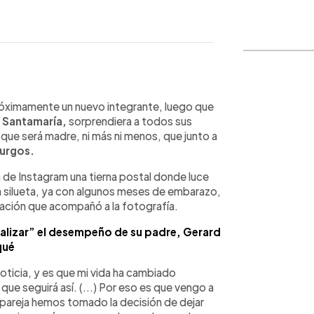
WhatsApp
Copiar link
róximamente un nuevo integrante, luego que
 Santamaría,
sorprendiera a todos sus
a que será madre, ni más ni menos, que junto a
Burgos.
a de Instagram una tierna postal donde luce
a silueta, ya con algunos meses de embarazo,
cación que acompañó a la fotografía.
analizar” el desempeño de su padre, Gerard
qué
noticia, y es que mi vida ha cambiado
e seguirá así. (...) Por eso es que vengo a
o pareja hemos tomado la decisión de dejar