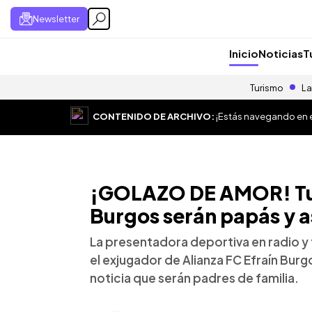
Newsletter
Inicio
Noticias
T
Turismo
La
CONTENIDO DE ARCHIVO:
¡Estás navegando en el
¡GOLAZO DE AMOR! Tut
Burgos serán papás y as
La presentadora deportiva en radio y 
el exjugador de Alianza FC Efraín Bur
noticia que serán padres de familia.