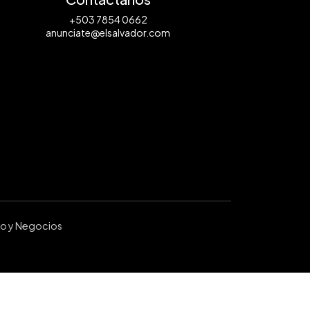
+503 7854 0662
anunciate@elsalvador.com
ro y Negocios