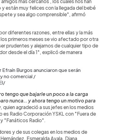
y amigos más cercanos , los cuales nos han
y están muy felices con la llegada del bebé
pete y sea algo comprensible", afirmó
r diferentes razones, entre ellas y la más
n los primeros meses se vio afectado por otra
ser prudentes y alejarnos de cualquier tipo de
dor desde el día 1", explicó de manera
r Efraín Burgos anunciaron que serán
 y no comercial /
El/
o tengo que bajarle un poco a la carga
paro nunca.. y ahora tengo un motivo para
y, quien agradeció a sus jefes en los medios
 es Radio Corporación YSKL con "Fuera de
 y "Fanáticos Radio".
dores y de sus colegas en los medios de
 Hernández, Esmeralda Ayala, Diana