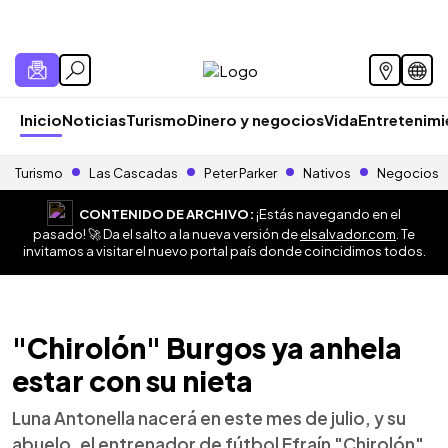
Inicio
Noticias
Turismo
Dinero y negocios
Vida
Entretenim
Turismo
Las Cascadas
Peter Parker
Nativos
Negocios
CONTENIDO DE ARCHIVO:
¡Estás navegando en el
pasado! 🚀 Da el salto a la nueva versión de
elsalvador.com
. Te
invitamos a visitar el nuevo portal país donde coincidimos todos.
"Chirolón" Burgos ya anhela
estar con su nieta
Luna Antonella nacerá en este mes de julio, y su
abuelo, el entrenador de fútbol Efraín "Chirolón"