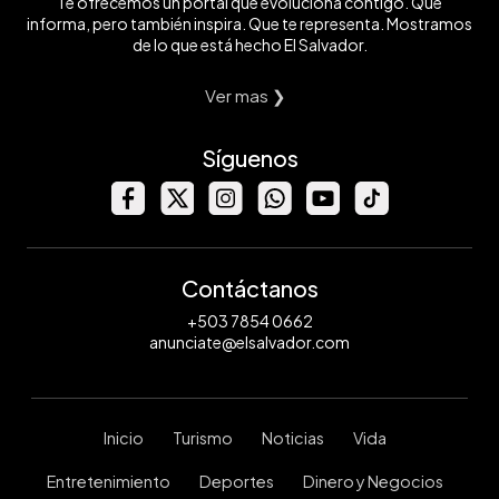
Te ofrecemos un portal que evoluciona contigo. Que
informa, pero también inspira. Que te representa. Mostramos
de lo que está hecho El Salvador.
Ver mas ❯
Síguenos
Contáctanos
+503 7854 0662
anunciate@elsalvador.com
Inicio
Turismo
Noticias
Vida
Entretenimiento
Deportes
Dinero y Negocios