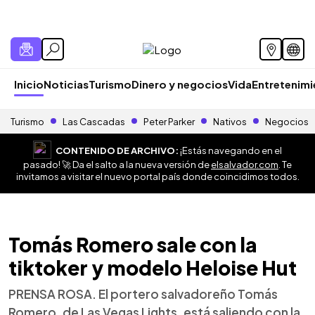
Inicio
Noticias
Turismo
Dinero y negocios
Vida
Entretenim
Turismo
Las Cascadas
Peter Parker
Nativos
Negocios
CONTENIDO DE ARCHIVO:
¡Estás navegando en el
pasado! 🚀 Da el salto a la nueva versión de
elsalvador.com
. Te
invitamos a visitar el nuevo portal país donde coincidimos todos.
Tomás Romero sale con la
tiktoker y modelo Heloise Hut
PRENSA ROSA. El portero salvadoreño Tomás
Romero, de Las Vegas Lights, está saliendo con la