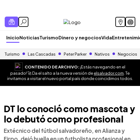
Inicio
Noticias
Turismo
Dinero y negocios
Vida
Entretenim
Turismo
Las Cascadas
Peter Parker
Nativos
Negocios
CONTENIDO DE ARCHIVO:
¡Estás navegando en el
pasado! 🚀 Da el salto a la nueva versión de
elsalvador.com
. Te
invitamos a visitar el nuevo portal país donde coincidimos todos.
DT lo conoció como mascota y
lo debutó como profesional
Extécnico del fútbol salvadoreño, en Alianza y
Firpo, dejó huella en un futbolista profesional en