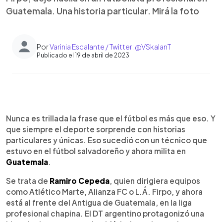
Guatemala. Una historia particular. Mirá la foto
Por
Varinia Escalante / Twitter: @VSkalanT
Publicado el 19 de abril de 2023
0:00
►
Escuchar artículo
Nunca es trillada la frase que el fútbol es más que eso. Y
que siempre el deporte sorprende con historias
particulares y únicas. Eso sucedió con un técnico que
estuvo en el fútbol salvadoreño y ahora milita en
Guatemala
.
Se trata de
Ramiro Cepeda
, quien dirigiera equipos
como Atlético Marte, Alianza FC o L.Á. Firpo, y ahora
está al frente del Antigua de Guatemala, en la liga
profesional chapina. El DT argentino protagonizó una