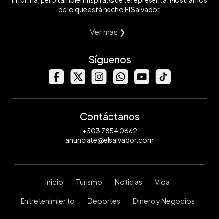
informa, pero también inspira. Que te representa. Mostramos
de lo que está hecho El Salvador.
Ver mas ❯
Síguenos
Contáctanos
+503 7854 0662
anunciate@elsalvador.com
Inicio
Turismo
Noticias
Vida
Entretenimiento
Deportes
Dinero y Negocios