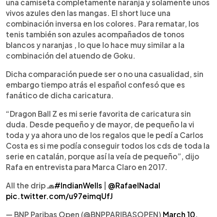
una camiseta completamente naranja y solamente unos
vivos azules den las mangas. El short luce una
combinación inversa en los colores. Para rematar, los
tenis también son azules acompañados de tonos
blancos y naranjas , lo que lo hace muy similar a la
combinación del atuendo de Goku.
Dicha comparación puede ser o no una casualidad, sin
embargo tiempo atrás el español confesó que es
fanático de dicha caricatura.
“Dragon Ball Z es mi serie favorita de caricatura sin
duda. Desde pequeño y de mayor, de pequeño la vi
toda y ya ahora uno de los regalos que le pedí a Carlos
Costa es si me podía conseguir todos los cds de toda la
serie en catalán, porque así la veía de pequeño”, dijo
Rafa en entrevista para Marca Claro en 2017.
All the drip 🧢
#IndianWells
|
@RafaelNadal
pic.twitter.com/u97eimqUfJ
— BNP Paribas Open (@BNPPARIBASOPEN)
March 10,