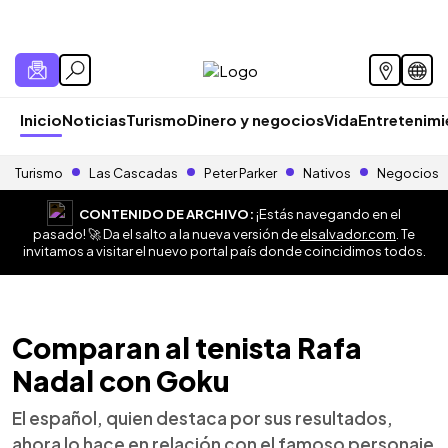
Inicio
Noticias
Turismo
Dinero y negocios
Vida
Entretenim
Turismo
Las Cascadas
Peter Parker
Nativos
Negocios
CONTENIDO DE ARCHIVO:
¡Estás navegando en el
pasado! 🚀 Da el salto a la nueva versión de
elsalvador.com
. Te
invitamos a visitar el nuevo portal país donde coincidimos todos.
Comparan al tenista Rafa
Nadal con Goku
El español, quien destaca por sus resultados,
ahora lo hace en relación con el famoso personaje