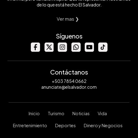
de lo que está hecho El Salvador.
Ver mas ❯
Síguenos
Contáctanos
+503 7854 0662
anunciate@elsalvador.com
Inicio
Turismo
Noticias
Vida
Entretenimiento
Deportes
Dinero y Negocios