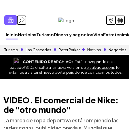
Inicio
Noticias
Turismo
Dinero y negocios
Vida
Entretenim
Turismo
Las Cascadas
Peter Parker
Nativos
Negocios
CONTENIDO DE ARCHIVO:
¡Estás navegando en el
pasado! 🚀 Da el salto a la nueva versión de
elsalvador.com
. Te
invitamos a visitar el nuevo portal país donde coincidimos todos.
VIDEO. El comercial de Nike:
de "otro mundo"
La marca de ropa deportiva está rompiendo las
redes con su publicidad previa al Mundial que