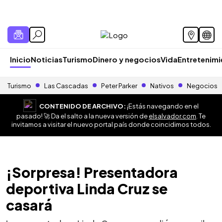
Inicio
Noticias
Turismo
Dinero y negocios
Vida
Entretenim
Turismo
Las Cascadas
Peter Parker
Nativos
Negocios
CONTENIDO DE ARCHIVO:
¡Estás navegando en el
pasado! 🚀 Da el salto a la nueva versión de
elsalvador.com
. Te
invitamos a visitar el nuevo portal país donde coincidimos todos.
¡Sorpresa! Presentadora
deportiva Linda Cruz se
casará