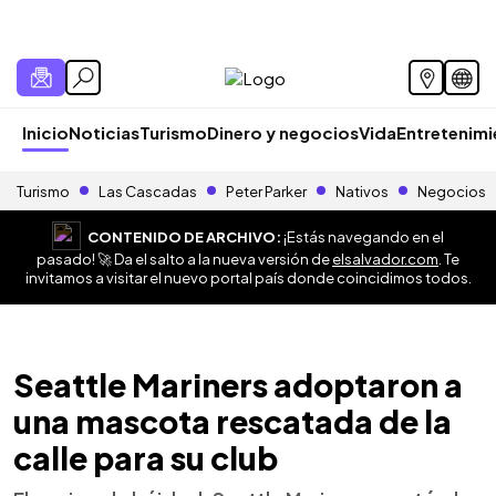
Inicio
Noticias
Turismo
Dinero y negocios
Vida
Entretenim
Turismo
Las Cascadas
Peter Parker
Nativos
Negocios
CONTENIDO DE ARCHIVO:
¡Estás navegando en el
pasado! 🚀 Da el salto a la nueva versión de
elsalvador.com
. Te
invitamos a visitar el nuevo portal país donde coincidimos todos.
Seattle Mariners adoptaron a
una mascota rescatada de la
calle para su club