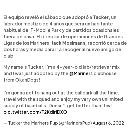
El equipo reveló el sábado que adoptó a
Tucker
, un
labrador mestizo de 4 años que será un habitante
habitual del T-Mobile Park y de partidos ocasionales
fuera de casa. El director de operaciones de Grandes
Ligas de los Mariners,
Jack Mosimann,
recorrió cerca de
dos horas y media para ir a recoger al nuevo amigo del
club.
My name’s Tucker, I’m a 4-year-old lab/retriever mix
and I was just adopted by the
@Mariners
clubhouse
from OkanDogs!
I’m gonna get to hang out at the ballpark all the time,
travel with the squad and enjoy my very own unlimited
supply of baseballs. Doesn’t get better than this!
pic.twitter.com/F2KdirlDXO
— Tucker the Mariners Pup (@MarinersPup)
August 6, 2022