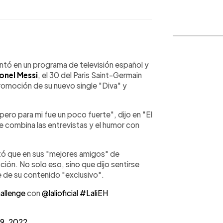
WhatsApp
Copiar link
ntó en un programa de televisión español y
ionel Messi
, el 30 del Paris Saint-Germain
promoción de su nuevo single "Diva" y
ro para mi fue un poco fuerte", dijo en "El
 combina las entrevistas y el humor con
ntó que en sus "mejores amigos" de
ción. No solo eso, sino que dijo sentirse
e de su contenido "exclusivo".
hallenge
con
@lalioficial
#LaliEH
 9, 2022