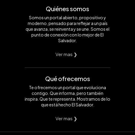
Quiénes somos
Somos un portal abierto, propositivo y
moderno, pensado para reflejar a un país
que avanza, se reinventa y se une. Somos el
punto de conexión con lo mejor de El
Salvador.
Ver mas ❯
Qué ofrecemos
Te ofrecemos un portal que evoluciona
contigo. Que informa, pero también
inspira. Que te representa. Mostramos de lo
que está hecho El Salvador.
Ver mas ❯