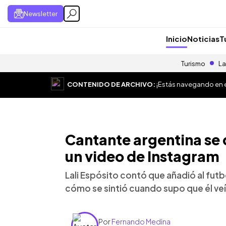
Newsletter
Inicio
Noticias
T
Turismo
La
CONTENIDO DE ARCHIVO:
¡Estás navegando en el
Cantante argentina se 
un video de Instagram
Lali Espósito contó que añadió al futb
cómo se sintió cuando supo que él veí
Por
Fernando Medina