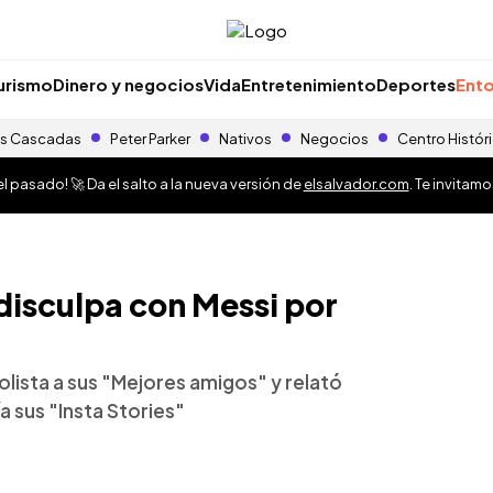
urismo
Dinero y negocios
Vida
Entretenimiento
Deportes
Ento
s Cascadas
Peter Parker
Nativos
Negocios
Centro Histór
 pasado! 🚀 Da el salto a la nueva versión de
elsalvador.com
. Te invitam
disculpa con Messi por
olista a sus "Mejores amigos" y relató
a sus "Insta Stories"