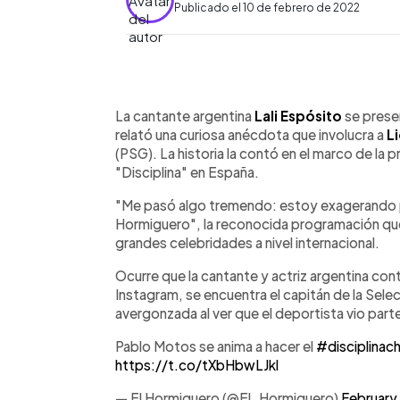
Publicado el 10 de febrero de 2022
0:00
Facebook
Twitter
►
Escuchar artículo
La cantante argentina
Lali Espósito
se prese
relató una curiosa anécdota que involucra a
L
(PSG). La historia la contó en el marco de la 
"Disciplina" en España.
"Me pasó algo tremendo: estoy exagerando pe
Hormiguero", la reconocida programación que
grandes celebridades a nivel internacional.
Ocurre que la cantante y actriz argentina co
Instagram, se encuentra el capitán de la Selec
avergonzada al ver que el deportista vio part
Pablo Motos se anima a hacer el
#disciplinac
https://t.co/tXbHbwLJkl
— El Hormiguero (@El_Hormiguero)
February