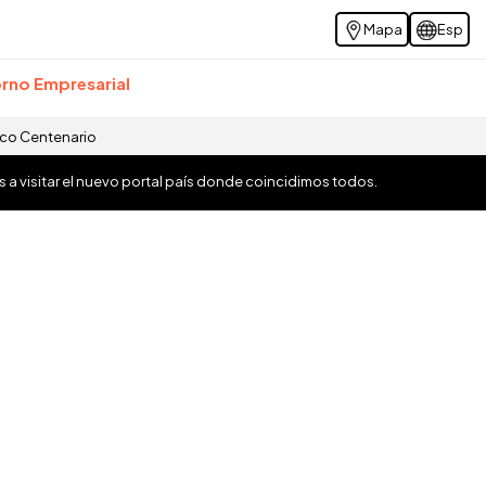
Mapa
Esp
rno Empresarial
ico Centenario
os a visitar el nuevo portal país donde coincidimos todos.