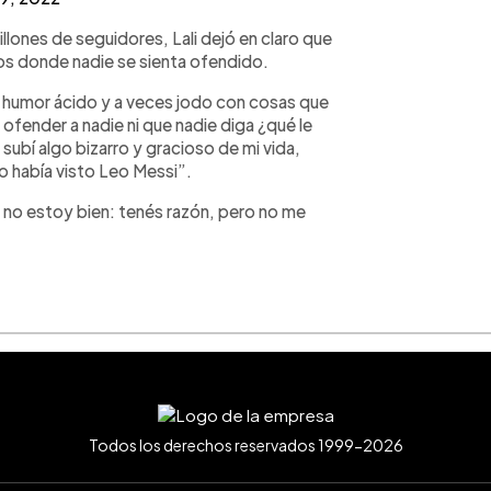
illones de seguidores, Lali dejó en claro que
otos donde nadie se sienta ofendido.
 humor ácido y a veces jodo con cosas que
 ofender a nadie ni que nadie diga ¿qué le
subí algo bizarro y gracioso de mi vida,
o había visto Leo Messi”.
que no estoy bien: tenés razón, pero no me
Todos los derechos reservados 1999-2026