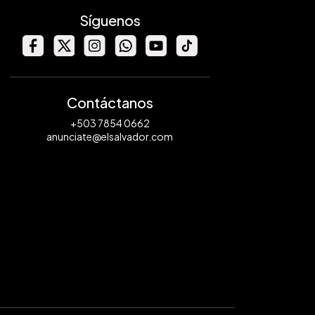
Síguenos
Contáctanos
+503 7854 0662
anunciate@elsalvador.com