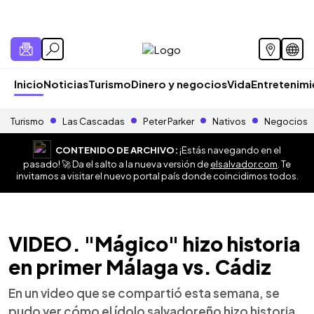
Inicio
Noticias
Turismo
Dinero y negocios
Vida
Entretenim
Turismo
Las Cascadas
Peter Parker
Nativos
Negocios
CONTENIDO DE ARCHIVO:
¡Estás navegando en el
pasado! 🚀 Da el salto a la nueva versión de
elsalvador.com
. Te
invitamos a visitar el nuevo portal país donde coincidimos todos.
VIDEO. "Mágico" hizo historia
en primer Málaga vs. Cádiz
En un video que se compartió esta semana, se
pudo ver cómo el ídolo salvadoreño hizo historia