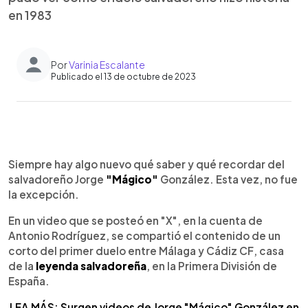
en 1983
Por
Varinia Escalante
Publicado el 13 de octubre de 2023
0:00
►
Escuchar artículo
Siempre hay algo nuevo qué saber y qué recordar del
salvadoreño Jorge
"Mágico"
González. Esta vez, no fue
la excepción.
En un video que se posteó en "X", en la cuenta de
Antonio Rodríguez, se compartió el contenido de un
corto del primer duelo entre Málaga y Cádiz CF, casa
de la
leyenda salvadoreña
, en la Primera División de
España.
LEA MÁS: Surgen videos de Jorge "Mágico" González en