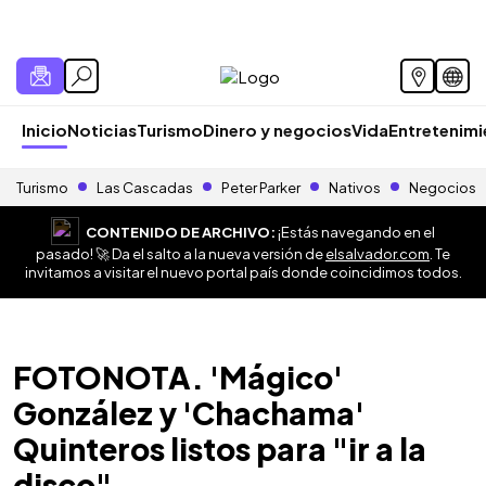
Inicio
Noticias
Turismo
Dinero y negocios
Vida
Entretenim
Turismo
Las Cascadas
Peter Parker
Nativos
Negocios
CONTENIDO DE ARCHIVO:
¡Estás navegando en el
pasado! 🚀 Da el salto a la nueva versión de
elsalvador.com
. Te
invitamos a visitar el nuevo portal país donde coincidimos todos.
FOTONOTA. 'Mágico'
González y 'Chachama'
Quinteros listos para "ir a la
disco"