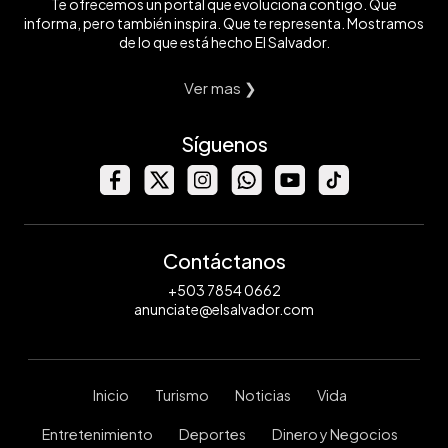
Te ofrecemos un portal que evoluciona contigo. Que
informa, pero también inspira. Que te representa. Mostramos
de lo que está hecho El Salvador.
Ver mas ❯
Síguenos
Contáctanos
+503 7854 0662
anunciate@elsalvador.com
Inicio
Turismo
Noticias
Vida
Entretenimiento
Deportes
Dinero y Negocios