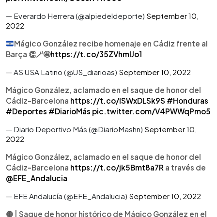
— Everardo Herrera (@alpiedeldeporte)
September 10,
2022
Mágico González recibe homenaje en Cádiz frente al
Barça
👏
🪄
🤩
https://t.co/35ZVhmlJo1
— AS USA Latino (@US_diarioas)
September 10, 2022
Mágico González, aclamado en el saque de honor del
Cádiz-Barcelona
https://t.co/lSWxDLSk9S
#Honduras
#Deportes
#DiarioMás
pic.twitter.com/V4PWWqPmo5
— Diario Deportivo Más (@DiarioMashn)
September 10,
2022
Mágico González, aclamado en el saque de honor del
Cádiz-Barcelona
https://t.co/jk5Bmt8a7R
a través de
@EFE_Andalucia
— EFE Andalucía (@EFE_Andalucia)
September 10, 2022
🟡 | Saque de honor histórico de Mágico González en el