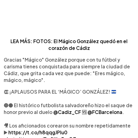
LEA MÁS: FOTOS: El Mágico González quedó en el
corazón de Cádiz
Gracias "Mágico" González porque con tu fútbol y
carisma tienes conquistada para siempre la ciudad de
Cádiz, que grita cada vez que puede: "Eres mágico,
mágico, mágico".
👏
¡APLAUSOS PARA EL ‘MÁGICO’ GONZÁLEZ!
🔵🟡 El histórico futbolista salvadoreño hizo el saque de
honor previo al duelo
@Cadiz_CF
🆚
@FCBarcelona
.
🎥 Los aficionados corearon su nombre repetidamente
▶️
https://t.co/h8qqgJPlu0