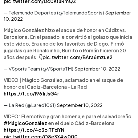
pic.twitter.com/Dc0KtuRmQZ
— Telemundo Deportes (@TelemundoSports)
September
10, 2022
Mágico González hizo el saque de honor en Cádiz vs.
Barcelona. En el pasado le convirtió el golazo que inicia
este video. Era uno de los favoritos de Diego. Firmó
jugadas que Ronaldinho, Burrito o Román hicieron 20
años después. 👇
pic.twitter.com/BAra6mzue2
— VSports Team (@VSportsTM)
September 10, 2022
VIDEO | Mágico González, aclamado en el saque de
honor del Cádiz-Barcelona - La Red
https://t.co/I961rJsG4r
— La Red (@Lared1061)
September 10, 2022
VIDEO: El emotivo y gran homenaje para el salvadoreño
#MágicoGonzález
en el duelo Cádiz-Barcelona
https://t.co/4d3olTFdYN
pic.twitter.com/O8e3X4w000