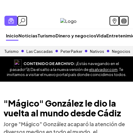
Inicio
Noticias
Turismo
Dinero y negocios
Vida
Entretenim
Turismo
Las Cascadas
Peter Parker
Nativos
Negocios
CONTENIDO DE ARCHIVO:
¡Estás navegando en el
pasado! 🚀 Da el salto a la nueva versión de
elsalvador.com
. Te
invitamos a visitar el nuevo portal país donde coincidimos todos.
"Mágico" González le dio la
vuelta al mundo desde Cádiz
Jorge "Mágico" González acaparó la atención de
diversos medios en todo el mundo, el