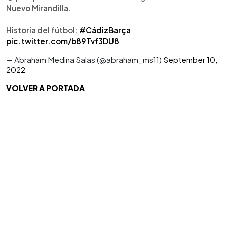
Nuevo Mirandilla.
Historia del fútbol:
#CádizBarça
pic.twitter.com/b89Tvf3DU8
— Abraham Medina Salas (@abraham_ms11)
September 10,
2022
VOLVER A PORTADA