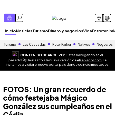
Inicio
Noticias
Turismo
Dinero y negocios
Vida
Entretenim
Turismo
Las Cascadas
Peter Parker
Nativos
Negocios
CONTENIDO DE ARCHIVO:
¡Estás navegando en el
pasado! 🚀 Da el salto a la nueva versión de
elsalvador.com
. Te
invitamos a visitar el nuevo portal país donde coincidimos todos.
FOTOS: Un gran recuerdo de
cómo festejaba Mágico
González sus cumpleaños en el
Cádiz