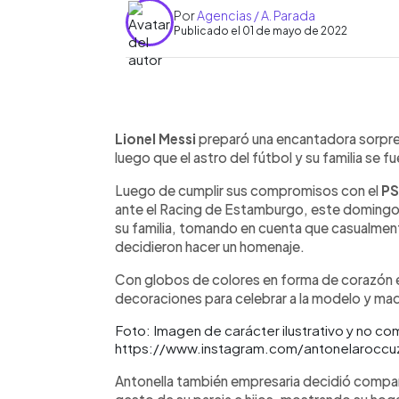
Por
Agencias / A. Parada
Publicado el 01 de mayo de 2022
0:00
Facebook
Twitter
►
Escuchar artículo
Lionel Messi
preparó una encantadora sorpre
luego que el astro del fútbol y su familia se f
Luego de cumplir sus compromisos con el
P
ante el Racing de Estamburgo, este domingo
su familia, tomando en cuenta que casualmente
decidieron hacer un homenaje.
Con globos de colores en forma de corazón el
decoraciones para celebrar a la modelo y madr
Foto: Imagen de carácter ilustrativo y no co
https://www.instagram.com/antonelaroccu
Antonella también empresaria decidió compar