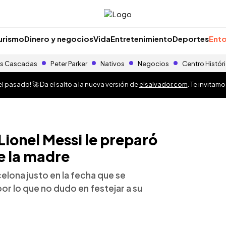
urismo
Dinero y negocios
Vida
Entretenimiento
Deportes
Ento
s Cascadas
Peter Parker
Nativos
Negocios
Centro Histór
 pasado! 🚀 Da el salto a la nueva versión de
elsalvador.com
. Te invitam
 Lionel Messi le preparó
de la madre
celona justo en la fecha que se
por lo que no dudo en festejar a su