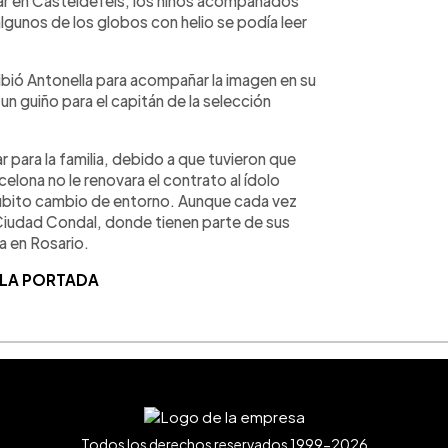
gar en Casteldefels, los niños acompañados
algunos de los globos con helio se podía leer
bió Antonella para acompañar la imagen en su
n guiño para el capitán de la selección
 para la familia, debido a que tuvieron que
elona no le renovara el contrato al ídolo
súbito cambio de entorno. Aunque cada vez
a Ciudad Condal, donde tienen parte de sus
ra en Rosario.
 LA PORTADA
Todos los derechos reservados 1999-2026