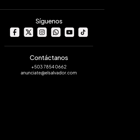
Síguenos
Contáctanos
+503 7854 0662
anunciate@elsalvador.com