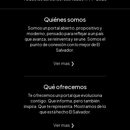
Quiénes somos
Somos un portal abierto, propositivo y
moderno, pensado para reflejar a un país
que avanza, se reinventa y se une. Somos el
punto de conexión con lo mejor de El
Salvador.
Ver mas ❯
Qué ofrecemos
Te ofrecemos un portal que evoluciona
contigo. Que informa, pero también
inspira. Que te representa. Mostramos de lo
que está hecho El Salvador.
Ver mas ❯