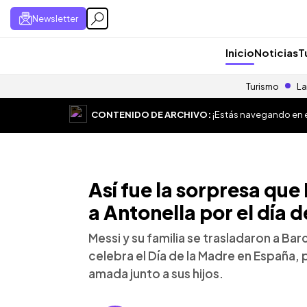
Newsletter
Inicio
Noticias
T
Turismo
La
CONTENIDO DE ARCHIVO:
¡Estás navegando en el
Así fue la sorpresa que
a Antonella por el día 
Messi y su familia se trasladaron a Bar
celebra el Día de la Madre en España, 
amada junto a sus hijos.