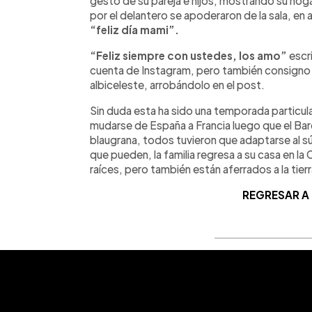
gesto de su pareja e hijos, mostrando su ho
por el delantero se apoderaron de la sala, en 
“feliz día mami”.
“Feliz siempre con ustedes, los amo”
escri
cuenta de Instagram, pero también consigno u
albiceleste, arrobándolo en el post.
Sin duda esta ha sido una temporada particular
mudarse de España a Francia luego que el Barc
blaugrana, todos tuvieron que adaptarse al 
que pueden, la familia regresa a su casa en l
raíces, pero también están aferrados a la tier
REGRESAR A