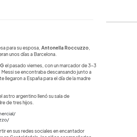
WhatsApp
Copiar link
sa para su esposa,
Antonella Roccuzzo
,
ueran unos días a Barcelona.
SG
el pasado viernes, con un marcador de 3-3
 Messi se encontraba descansando junto a
 llegaron a España para el día de la madre
 astro argentino llenó su sala de
e de tres hijos.
mercial/
zzo/
tir en sus redes sociales en encantador