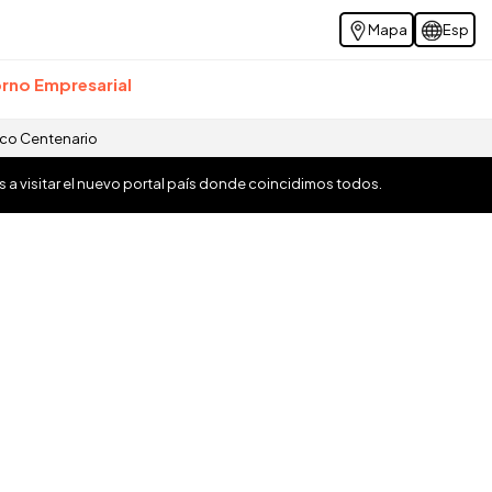
Mapa
Esp
rno Empresarial
ico Centenario
os a visitar el nuevo portal país donde coincidimos todos.