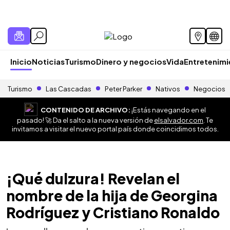
Inicio
Noticias
Turismo
Dinero y negocios
Vida
Entretenim
Turismo
Las Cascadas
Peter Parker
Nativos
Negocios
CONTENIDO DE ARCHIVO:
¡Estás navegando en el
pasado! 🚀 Da el salto a la nueva versión de
elsalvador.com
. Te
invitamos a visitar el nuevo portal país donde coincidimos todos.
¡Qué dulzura! Revelan el
nombre de la hija de Georgina
Rodríguez y Cristiano Ronaldo