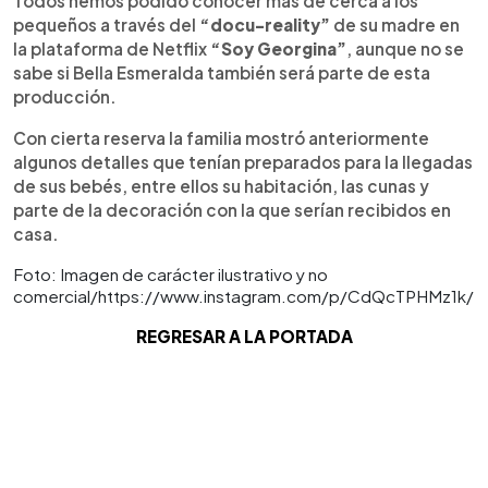
Todos hemos podido conocer más de cerca a los
pequeños a través del
“docu-reality”
de su madre en
la plataforma de Netflix
“Soy Georgina”
, aunque no se
sabe si Bella Esmeralda también será parte de esta
producción.
Con cierta reserva la familia mostró anteriormente
algunos detalles que tenían preparados para la llegadas
de sus bebés, entre ellos su habitación, las cunas y
parte de la decoración con la que serían recibidos en
casa.
Foto: Imagen de carácter ilustrativo y no
comercial/https://www.instagram.com/p/CdQcTPHMz1k/
REGRESAR A LA PORTADA