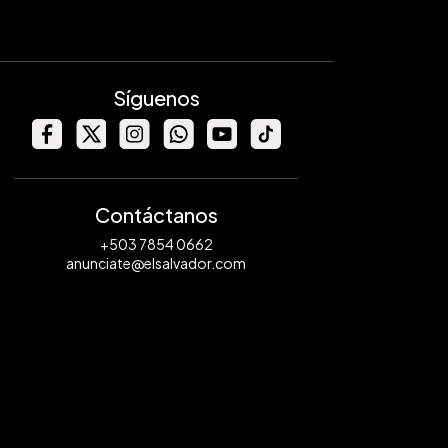
Síguenos
Contáctanos
+503 7854 0662
anunciate@elsalvador.com