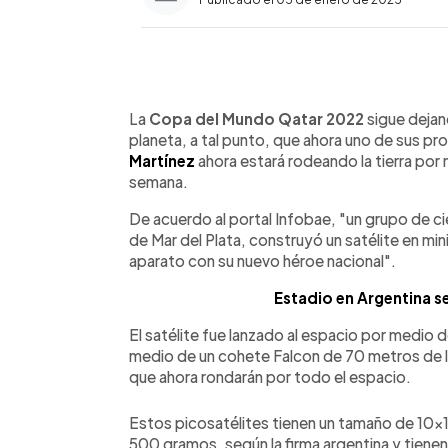
0:00
Facebook
Twitter
►
Escuchar artículo
La
Copa del Mundo Qatar 2022
sigue dejan
planeta, a tal punto, que ahora uno de sus pr
Martínez
ahora estará rodeando la tierra por 
semana.
De acuerdo al portal Infobae, "un grupo de ci
de Mar del Plata, construyó un satélite en mini
aparato con su nuevo héroe nacional".
Estadio en Argentina se
El satélite fue lanzado al espacio por medio 
medio de un cohete Falcon de 70 metros de l
que ahora rondarán por todo el espacio.
Estos picosatélites tienen un tamaño de 10
500 gramos, según la firma argentina y tienen