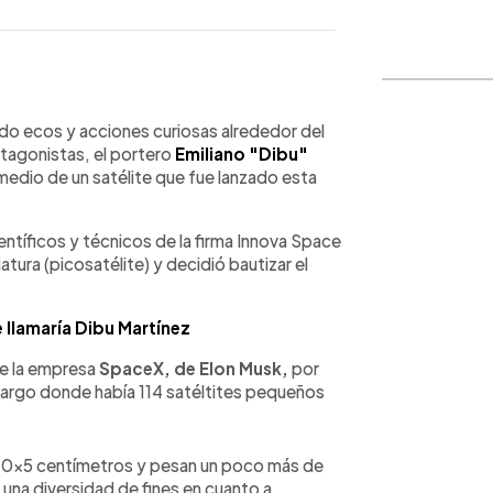
WhatsApp
Copiar link
do ecos y acciones curiosas alrededor del
otagonistas, el portero
Emiliano "Dibu"
medio de un satélite que fue lanzado esta
entíficos y técnicos de la firma Innova Space
atura (picosatélite) y decidió bautizar el
 llamaría Dibu Martínez
de la empresa
SpaceX, de Elon Musk,
por
argo donde había 114 satéltites pequeños
x10x5 centímetros y pesan un poco más de
 una diversidad de fines en cuanto a