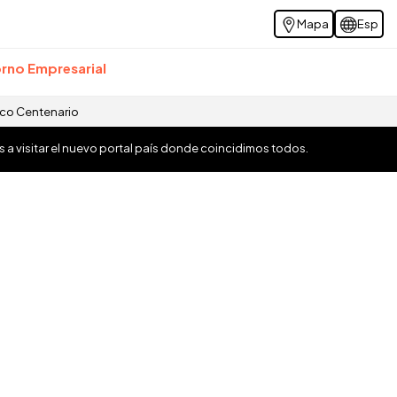
Mapa
Esp
rno Empresarial
ico Centenario
os a visitar el nuevo portal país donde coincidimos todos.