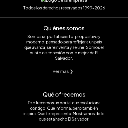
Todos los derechos reservados 1999-2026
Quiénes somos
Somos un portal abierto, propositivo y
moderno, pensado para reflejar a un país
que avanza, se reinventa y se une. Somos el
punto de conexión con lo mejor de El
Salvador.
Ver mas ❯
Qué ofrecemos
Te ofrecemos un portal que evoluciona
contigo. Que informa, pero también
inspira. Que te representa. Mostramos de lo
que está hecho El Salvador.