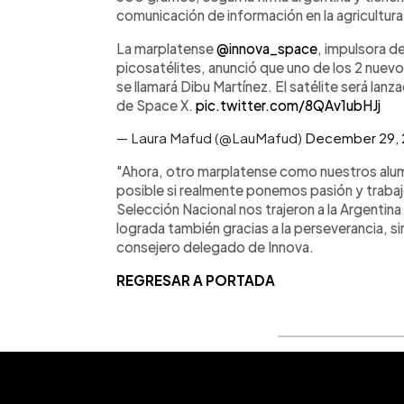
comunicación de información en la agricultura
La marplatense
@innova_space
, impulsora d
picosatélites, anunció que uno de los 2 nuev
se llamará Dibu Martínez. El satélite será lan
de Space X.
pic.twitter.com/8QAv1ubHJj
— Laura Mafud (@LauMafud)
December 29,
"Ahora, otro marplatense como nuestros alu
posible si realmente ponemos pasión y trabajo 
Selección Nacional nos trajeron a la Argentin
lograda también gracias a la perseverancia, si
consejero delegado de Innova.
REGRESAR A PORTADA