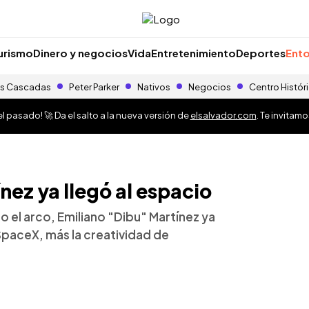
urismo
Dinero y negocios
Vida
Entretenimiento
Deportes
Ento
s Cascadas
Peter Parker
Nativos
Negocios
Centro Histór
 pasado! 🚀 Da el salto a la nueva versión de
elsalvador.com
. Te invitam
nez ya llegó al espacio
 el arco, Emiliano "Dibu" Martínez ya
 SpaceX, más la creatividad de