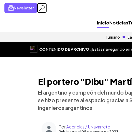
Newsletter
Inicio
Noticias
T
Turismo
La
CONTENIDO DE ARCHIVO:
¡Estás navegando en el
El portero "Dibu" Martí
El argentino y campeón del mundo bajo
se hizo presente al espacio gracias a
ingenieros argentinos
Por
Agencias / J. Navarrete
Publicado el 05 de enero de 2023