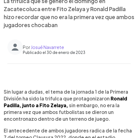
La trifulca que se generó el domingo en
Zacatecoluca entre Fito Zelaya y Ronald Padilla
hizo recordar que no era la primera vez que ambos
jugadores chocaban
Por
Josué Navarrete
Publicado el 30 de enero de 2023
0:00
►
Escuchar artículo
Sin lugar a dudas, el tema de la jornada 1 de la Primera
División ha sido la trifulca que protagonizaron
Ronald
Padilla, junto a Fito Zelaya,
sin embargo, no era la
primera vez que ambos futbolistas se dieron un
encontronazo dentro de un terreno de juego.
El antecedente de ambos jugadores radica de la fecha
7 del torneo Clausura 2022, donde en el estadio