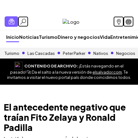
Inicio
Noticias
Turismo
Dinero y negocios
Vida
Entretenim
Turismo
Las Cascadas
Peter Parker
Nativos
Negocios
CONTENIDO DE ARCHIVO:
¡Estás navegando en el
pasado! 🚀 Da el salto a la nueva versión de
elsalvador.com
. Te
invitamos a visitar el nuevo portal país donde coincidimos todos.
El antecedente negativo que
traían Fito Zelaya y Ronald
Padilla