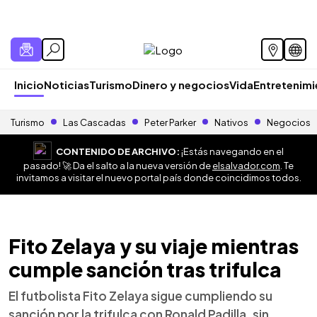
Inicio
Noticias
Turismo
Dinero y negocios
Vida
Entretenim
Turismo
Las Cascadas
Peter Parker
Nativos
Negocios
CONTENIDO DE ARCHIVO:
¡Estás navegando en el
pasado! 🚀 Da el salto a la nueva versión de
elsalvador.com
. Te
invitamos a visitar el nuevo portal país donde coincidimos todos.
Fito Zelaya y su viaje mientras
cumple sanción tras trifulca
El futbolista Fito Zelaya sigue cumpliendo su
sanción por la trifulca con Ronald Padilla, sin