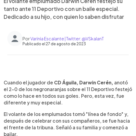
El volante emplumado Darwin Cerén festejó su
tanto ante 11 Deportivo con un baile especial.
Dedicado a su hijo, con quien lo saben disfrutar
Por
Varinia Escalante | Twitter: @VSkalanT
Publicado el 27 de agosto de 2023
0:00
►
Escuchar artículo
Cuando el jugador de
CD Águila, Darwin Cerén,
anotó
el 2-0 de los negronaranjas sobre el 11 Deportivo festejó
como lo hace en todos sus goles. Pero, esta vez, fue
diferente y muy especial.
El volante de los emplumados tomó "línea de fondo" y,
después de celebrar con sus compañeros, se fue hacia
el frente de la tribuna. Señaló a su familia y comenzó a
bailar.