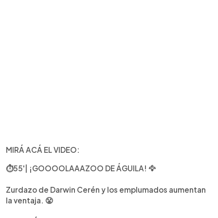
MIRÁ ACÁ EL VIDEO:
⏱55'| ¡GOOOOLAAAZOO DE ÁGUILA! 🦅
Zurdazo de Darwin Cerén y los emplumados aumentan
la ventaja. 😤