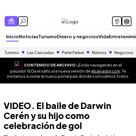
Inicio
Noticias
Turismo
Dinero y negocios
Vida
Entretenim
Turismo
Las Cascadas
Peter Parker
Nativos
Negocios
CONTENIDO DE ARCHIVO:
¡Estás navegando en el
pasado! 🚀 Da el salto a la nueva versión de
elsalvador.com
. Te
invitamos a visitar el nuevo portal país donde coincidimos todos.
VIDEO. El baile de Darwin
Cerén y su hijo como
celebración de gol