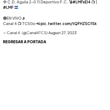
🦅 C.D. Águila 2-0 11 Deportivo F.C. 💣
#LMFxEl4
📺 |
#LMF
🔴EN VIVO📡
Canal 4 📺 TCSGo 📲
pic.twitter.com/tQFHZSCfSk
— Canal 4. (@Canal4TCS)
August 27, 2023
REGRESAR A PORTADA