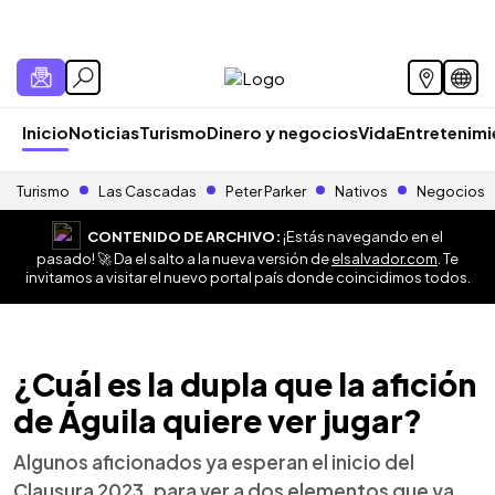
Inicio
Noticias
Turismo
Dinero y negocios
Vida
Entretenim
Turismo
Las Cascadas
Peter Parker
Nativos
Negocios
CONTENIDO DE ARCHIVO:
¡Estás navegando en el
pasado! 🚀 Da el salto a la nueva versión de
elsalvador.com
. Te
invitamos a visitar el nuevo portal país donde coincidimos todos.
¿Cuál es la dupla que la afición
de Águila quiere ver jugar?
Algunos aficionados ya esperan el inicio del
Clausura 2023, para ver a dos elementos que ya