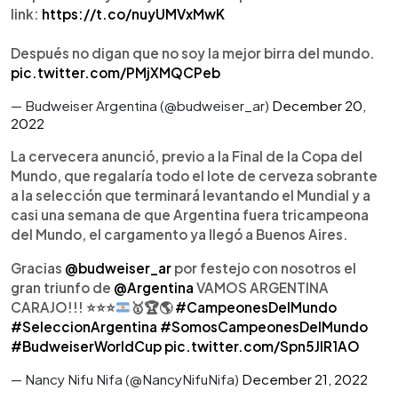
link:
https://t.co/nuyUMVxMwK
Después no digan que no soy la mejor birra del mundo.
pic.twitter.com/PMjXMQCPeb
— Budweiser Argentina (@budweiser_ar)
December 20,
2022
La cervecera anunció, previo a la Final de la Copa del
Mundo, que regalaría todo el lote de cerveza sobrante
a la selección que terminará levantando el Mundial y a
casi una semana de que Argentina fuera tricampeona
del Mundo, el cargamento ya llegó a Buenos Aires.
Gracias
@budweiser_ar
por festejo con nosotros el
gran triunfo de
@Argentina
VAMOS ARGENTINA
CARAJO!!!
⭐
⭐
⭐
🥇
🏆
🌎
#CampeonesDelMundo
#SeleccionArgentina
#SomosCampeonesDelMundo
#BudweiserWorldCup
pic.twitter.com/Spn5JlR1AO
— Nancy Nifu Nifa (@NancyNifuNifa)
December 21, 2022