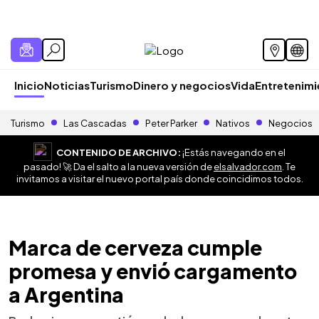
Inicio
Noticias
Turismo
Dinero y negocios
Vida
Entretenim
Turismo
Las Cascadas
Peter Parker
Nativos
Negocios
CONTENIDO DE ARCHIVO:
¡Estás navegando en el
pasado! 🚀 Da el salto a la nueva versión de
elsalvador.com
. Te
invitamos a visitar el nuevo portal país donde coincidimos todos.
Marca de cerveza cumple
promesa y envió cargamento
a Argentina