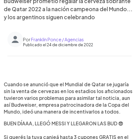
Budweiser prometió regalar la cerveza sobrante
de Qatar 2022 a la nación campeona del Mundo...
y los argentinos siguen celebrando
Por
Franklin Ponce / Agencias
Publicado el 24 de diciembre de 2022
0:00
►
Escuchar artículo
Cuando se anunció que el Mundial de Qatar se jugaría
sin la venta de cervezas en los estadios los aficionados
tuvieron varios problemas para asimilar tal noticia, aun
así Budweiser, empresa patrocinadora de la Copa del
Mundo, ideó una manera de incentivarlos a todos.
BUEN DÍAAA, LLEGÓ MESSI Y LLEGARON LAS BUD 😎
Si querés la tuya canjeá hasta 3 cupones GRATIS en el