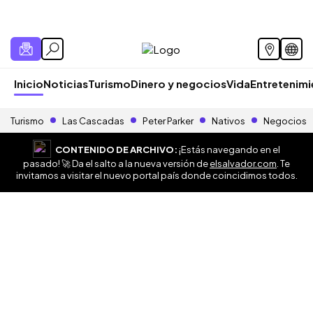
Inicio
Noticias
Turismo
Dinero y negocios
Vida
Entretenim
Turismo
Las Cascadas
Peter Parker
Nativos
Negocios
CONTENIDO DE ARCHIVO:
¡Estás navegando en el
pasado! 🚀 Da el salto a la nueva versión de
elsalvador.com
. Te
invitamos a visitar el nuevo portal país donde coincidimos todos.