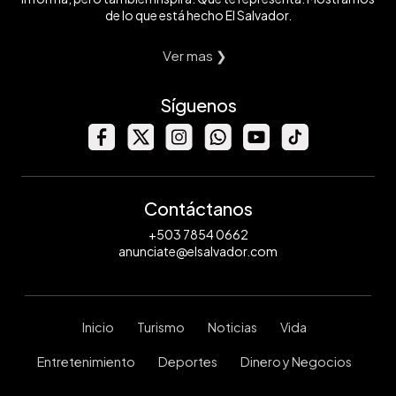
de lo que está hecho El Salvador.
Ver mas ❯
Síguenos
Contáctanos
+503 7854 0662
anunciate@elsalvador.com
Inicio
Turismo
Noticias
Vida
Entretenimiento
Deportes
Dinero y Negocios