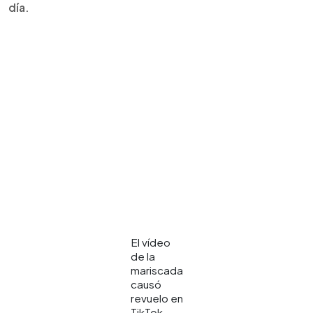
día.
El vídeo
de la
mariscada
causó
revuelo en
TikTok.