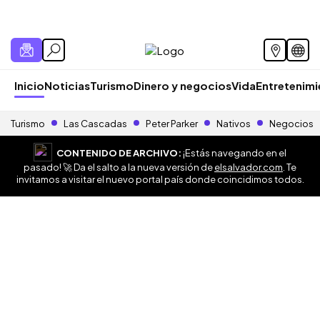
Inicio
Noticias
Turismo
Dinero y negocios
Vida
Entretenim
Turismo
Las Cascadas
Peter Parker
Nativos
Negocios
CONTENIDO DE ARCHIVO:
¡Estás navegando en el
pasado! 🚀 Da el salto a la nueva versión de
elsalvador.com
. Te
invitamos a visitar el nuevo portal país donde coincidimos todos.