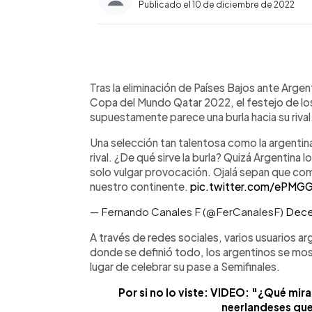
Publicado el 10 de diciembre de 2022
0:00
Facebook
Twitter
►
Escuchar artículo
Tras la eliminación de Países Bajos ante Argen
Copa del Mundo Qatar 2022, el festejo de los
supuestamente parece una burla hacia su rival
Una selección tan talentosa como la argentin
rival. ¿De qué sirve la burla? Quizá Argentin
solo vulgar provocación. Ojalá sepan que co
nuestro continente.
pic.twitter.com/ePM
— Fernando Canales F (@FerCanalesF)
Dece
A través de redes sociales, varios usuarios a
donde se definió todo, los argentinos se most
lugar de celebrar su pase a Semifinales.
Por si no lo viste: VIDEO: "¿Qué mira
neerlandeses que 