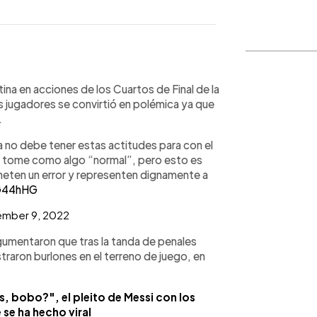
WhatsApp
Copiar link
tina en acciones de los Cuartos de Final de la
 jugadores se convirtió en polémica ya que
.
a no debe tener estas actitudes para con el
a lo tome como algo “normal”, pero esto es
meten un error y representen dignamente a
GG44hHG
mber 9, 2022
rgumentaron que tras la tanda de penales
raron burlones en el terreno de juego, en
s, bobo?", el pleito de Messi con los
se ha hecho viral