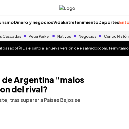
urismo
Dinero y negocios
Vida
Entretenimiento
Deportes
Ento
s Cascadas
Peter Parker
Nativos
Negocios
Centro Histór
 pasado! 🚀 Da el salto a la nueva versión de
elsalvador.com
. Te invitam
n de Argentina "malos
n del rival?
te, tras superar a Países Bajos se