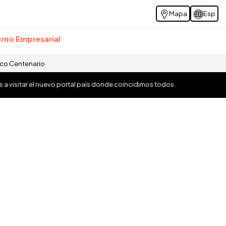
Mapa
Esp
rno Empresarial
ico Centenario
os a visitar el nuevo portal país donde coincidimos todos.