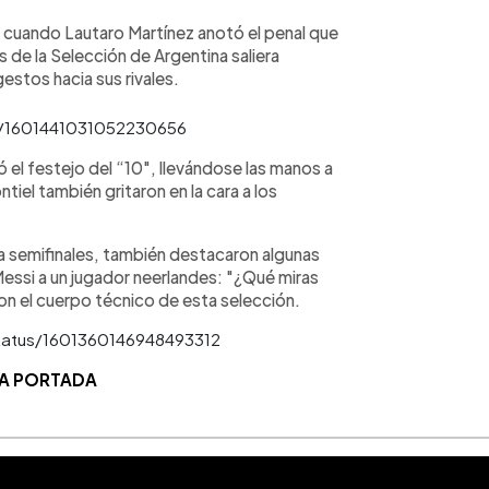
o cuando Lautaro Martínez anotó el penal que
 de la Selección de Argentina saliera
gestos hacia sus rivales.
us/1601441031052230656
el festejo del “10″, llevándose las manos a
tiel también gritaron en la cara a los
e a semifinales, también destacaron algunas
essi a un jugador neerlandes: "¿Qué miras
n el cuerpo técnico de esta selección.
atus/1601360146948493312
LA PORTADA