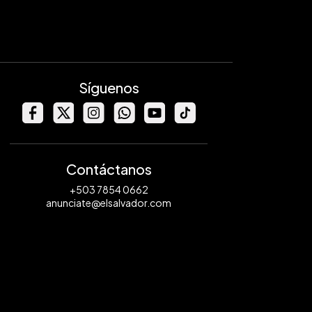
Síguenos
Contáctanos
+503 7854 0662
anunciate@elsalvador.com