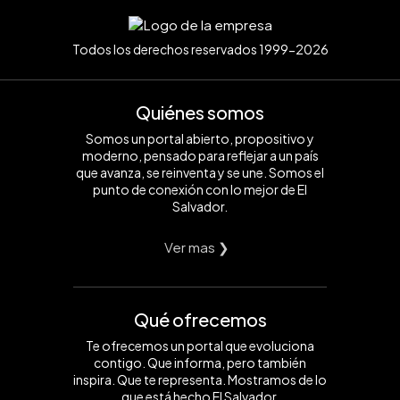
Todos los derechos reservados 1999-2026
Quiénes somos
Somos un portal abierto, propositivo y
moderno, pensado para reflejar a un país
que avanza, se reinventa y se une. Somos el
punto de conexión con lo mejor de El
Salvador.
Ver mas ❯
Qué ofrecemos
Te ofrecemos un portal que evoluciona
contigo. Que informa, pero también
inspira. Que te representa. Mostramos de lo
que está hecho El Salvador.