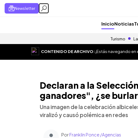
Newsletter
Inicio
Noticias
T
Turismo
La
CONTENIDO DE ARCHIVO:
¡Estás navegando en el
Declaran a la Selecció
ganadores", ¿se burlaro
Una imagen de la celebración albiceles
viralizó y causó polémica en redes
Por
Franklin Ponce /Agencias