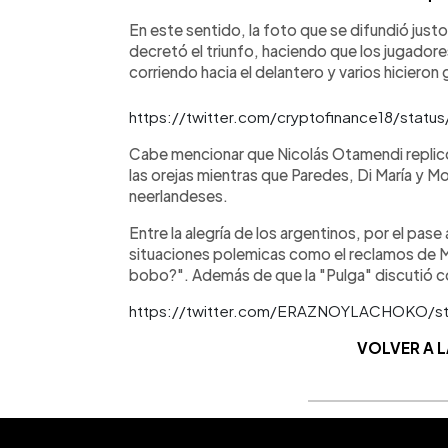
En este sentido, la foto que se difundió just
decretó el triunfo, haciendo que los jugadores
corriendo hacia el delantero y varios hicieron 
https://twitter.com/cryptofinance18/stat
Cabe mencionar que Nicolás Otamendi replicó 
las orejas mientras que Paredes, Di María y Mon
neerlandeses.
Entre la alegría de los argentinos, por el pas
situaciones polemicas como el reclamos de M
bobo?". Además de que la "Pulga" discutió co
https://twitter.com/ERAZNOYLACHOKO/st
VOLVER A 