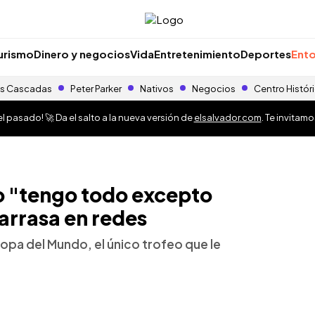
urismo
Dinero y negocios
Vida
Entretenimiento
Deportes
Ento
s Cascadas
Peter Parker
Nativos
Negocios
Centro Histór
 pasado! 🚀 Da el salto a la nueva versión de
elsalvador.com
. Te invitam
 "tengo todo excepto
 arrasa en redes
 Copa del Mundo, el único trofeo que le