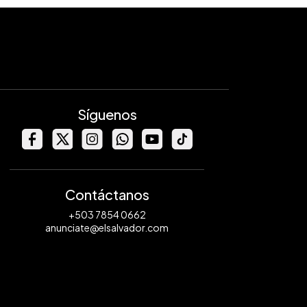
Síguenos
Contáctanos
+503 7854 0662
anunciate@elsalvador.com