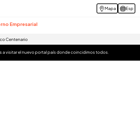
Mapa
Esp
rno Empresarial
ico Centenario
os a visitar el nuevo portal país donde coincidimos todos.