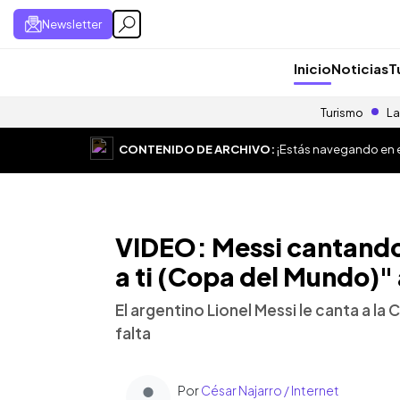
Newsletter
Inicio
Noticias
T
Turismo
La
CONTENIDO DE ARCHIVO:
¡Estás navegando en el
VIDEO: Messi cantando
a ti (Copa del Mundo)"
El argentino Lionel Messi le canta a la
falta
Por
César Najarro / Internet