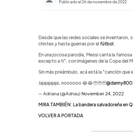
Publicado el 26 de noviembre de 2022
0:00
Facebook
Twitter
►
Escuchar artículo
Desde que las redes sociales se inventaron, 
chistes y hasta guerras por el
fútbol
.
En una jocosa parodia, Messi canta la famosa
excepto a ti", con imágenes de la Copa del 
Sin más preámbulo, acá está la "canción que 
Jajajajajaja, noooooo 😂😂🥹🥹🥹
@danny800
— Adriana (@Adriau)
November 24, 2022
MIRA TAMBIÉN: La bandera salvadoreña en Qat
VOLVER A PORTADA