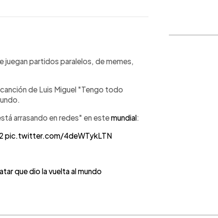
WhatsApp
Copiar link
se juegan partidos paralelos, de memes,
 canción de Luis Miguel "Tengo todo
Mundo.
está arrasando en redes" en este
mundial
:
2
pic.twitter.com/4deWTykLTN
ar que dio la vuelta al mundo