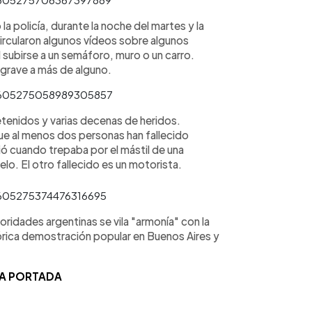
a policía, durante la noche del martes y la
ircularon algunos vídeos sobre algunos
 subirse a un semáforo, muro o un carro.
 grave a más de alguno.
/1605275058989305857
tenidos y varias decenas de heridos.
e al menos dos personas han fallecido
ció cuando trepaba por el mástil de una
elo. El otro fallecido es un motorista.
/1605275374476316695
oridades argentinas se vila "armonía" con la
tórica demostración popular en Buenos Aires y
LA PORTADA