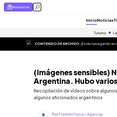
Newsletter
Inicio
Noticias
T
Turismo
La
CONTENIDO DE ARCHIVO:
¡Estás navegando en el
(Imágenes sensibles) No
Argentina. Hubo vario
Recopilación de vídeos sobre algunos
algunos aficionados argentinos
Por
Franklin Ponce / Agencias