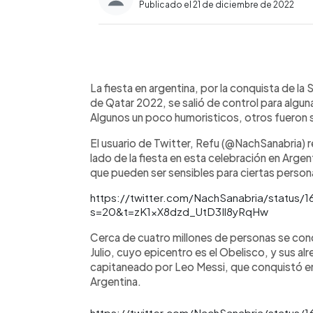
Publicado el 21 de diciembre de 2022
0:00
Facebook
Twitter
►
Escuchar artículo
La fiesta en argentina, por la conquista de la 
de Qatar 2022, se salió de control para algu
Algunos un poco humoristicos, otros fueron
El usuario de Twitter, Refu (@NachSanabria) r
lado de la fiesta en esta celebración en Argen
que pueden ser sensibles para ciertas person
https://twitter.com/NachSanabria/status
s=20&t=zK1xX8dzd_UtD3Il8yRqHw
Cerca de cuatro millones de personas se conc
Julio, cuyo epicentro es el Obelisco, y sus al
capitaneado por Leo Messi, que conquistó en 
Argentina.
https://twitter.com/NachSanabria/status