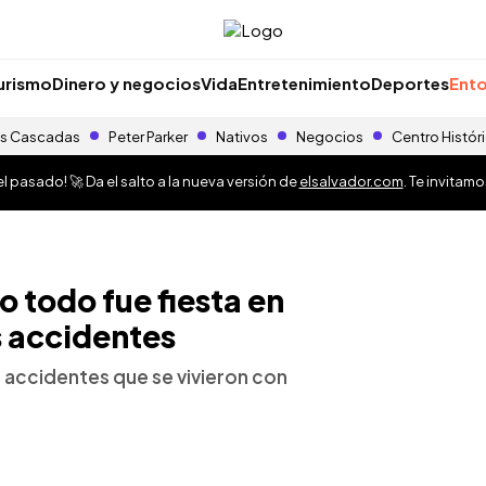
urismo
Dinero y negocios
Vida
Entretenimiento
Deportes
Ento
s Cascadas
Peter Parker
Nativos
Negocios
Centro Histór
 pasado! 🚀 Da el salto a la nueva versión de
elsalvador.com
. Te invitam
 todo fue fiesta en
s accidentes
 accidentes que se vivieron con