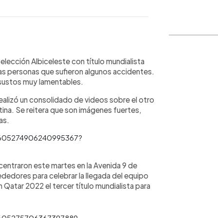
WhatsApp
Copiar link
Selección Albiceleste con título mundialista
nas personas que sufieron algunos accidentes.
 sustos muy lamentables.
ealizó un consolidado de videos sobre el otro
tina. Se reitera que son imágenes fuertes,
as.
/1605274906240995367?
entraron este martes en la Avenida 9 de
rededores para celebrar la llegada del equipo
Qatar 2022 el tercer título mundialista para
/1605275706367397889