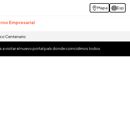
Mapa
Esp
rno Empresarial
ico Centenario
os a visitar el nuevo portal país donde coincidimos todos.