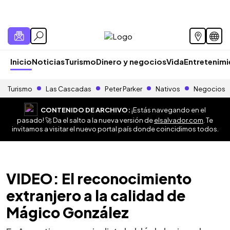
Inicio
Noticias
Turismo
Dinero y negocios
Vida
Entretenim
Turismo
Las Cascadas
Peter Parker
Nativos
Negocios
CONTENIDO DE ARCHIVO:
¡Estás navegando en el
pasado! 🚀 Da el salto a la nueva versión de
elsalvador.com
. Te
invitamos a visitar el nuevo portal país donde coincidimos todos.
VIDEO: El reconocimiento
extranjero a la calidad de
Mágico González