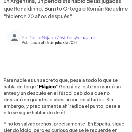
En Argentina, un periodista habló de las jugadas
que Ronaldinho, Burrito Ortega o Román Riquelme
"hicieron 20 años después"
Por
César Najarro / Twitter: @cjnajarro
Publicado el 26 de julio de 2022
0:00
►
Escuchar artículo
Para nadie es un secreto que, pese a todo lo que se
habla de Jorge "
Mágico
" González, este no marcó un
antes y un después en el fútbol debido a que no
destacó en grandes clubes ni con resultados. Sin
embargo, y precisamente ahí radica el punto, pese a
ello se sigue hablando de él.
Y no los salvadoreños, precisamente. En España, sigue
siendo ídolo, pero es curioso que se le recuerde en