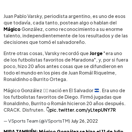
Juan Pablo Varsky, periodista argentino, es uno de esos
que todavía, cada tanto, postean algo o hablan del
Mágico
González, como reconocimiento a su enorme
talento, independientemente de los resultados y de las
decisiones que tomó el salvadoreño.
Entre otras cosas, Varsky recordó que
Jorge
"era uno
de los futbolistas favoritos de Maradona", y, por si fuera
poco, hizo 20 años antes cosas que se difundieron en
todo el mundo en los pies de Juan Romál Riquelme,
Ronaldinho o Burrito Ortega.
Mágico González
🧙‍♂️
nació en El Salvador
. Era uno de
los futbolistas favoritos de Diego. Firmó jugadas que
Ronaldinho, Burrito o Román hicieron 20 años después.
CRACK. Disfruten.
👇
pic.twitter.com/yLtepUNY7R
— VSports Team (@VSportsTM)
July 26, 2022
MIRA TAMBIÉN: Mágico González se hizo el 11 de Julio