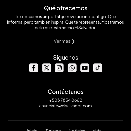
Qué ofrecemos
Te ofrecemos un portal que evoluciona contigo. Que
informa, pero también inspira. Que te representa. Mostramos
de lo que está hecho El Salvador.
Ver mas ❯
Síguenos
Contáctanos
+503 7854 0662
anunciate@elsalvador.com
Inicio
Turismo
Noticias
Vida