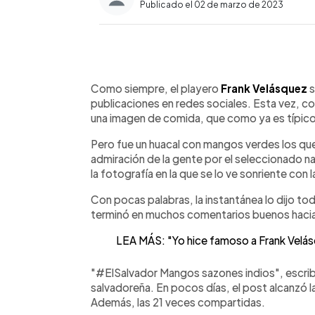
Publicado el 02 de marzo de 2023
0:00
Facebook
Twitter
►
Escuchar artículo
Como siempre, el playero
Frank Velásquez
s
publicaciones en redes sociales. Esta vez, c
una imagen de comida, que como ya es típico
Pero fue un huacal con mangos verdes los que
admiración de la gente por el seleccionado nac
la fotografía en la que se lo ve sonriente con l
Con pocas palabras, la instantánea lo dijo to
terminó en muchos comentarios buenos hacia 
LEA MÁS: "Yo hice famoso a Frank Velásqu
"#ElSalvador Mangos sazones indios", escribi
salvadoreña. En pocos días, el post alcanzó l
Además, las 21 veces compartidas.