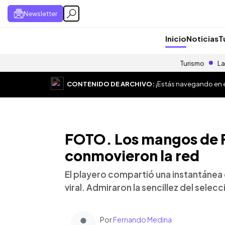
Newsletter
Inicio
Noticias
T
Turismo
La
CONTENIDO DE ARCHIVO:
¡Estás navegando en el
FOTO. Los mangos de 
conmovieron la red
El playero compartió una instantánea e
viral. Admiraron la sencillez del selec
Por
Fernando Medina