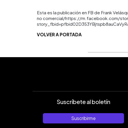
Esta es la publicación en FB de Frank Velásq
no comercial/https://m.facebook.com/sto
story_fbid=pfbid02D353YBjtspb8auCaV
VOLVER A PORTADA
Suscríbete al boletín
Suscribirme