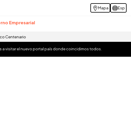
Mapa
Esp
rno Empresarial
ico Centenario
os a visitar el nuevo portal país donde coincidimos todos.