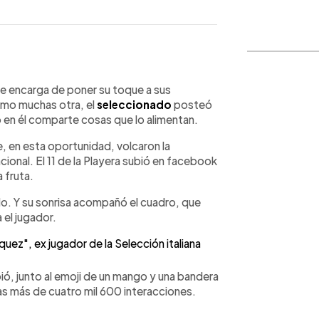
WhatsApp
Copiar link
e encarga de poner su toque a sus
omo muchas otra, el
seleccionado
posteó
 en él comparte cosas que lo alimentan.
, en esta oportunidad, volcaron la
ional. El 11 de la Playera subió en facebook
a fruta.
do. Y su sonrisa acompañó el cuadro, que
el jugador.
ez", ex jugador de la Selección italiana
ó, junto al emoji de un mango y una bandera
as más de cuatro mil 600 interacciones.