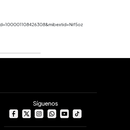
d=100001108426308&mibextid=Nif5oz
Síguenos