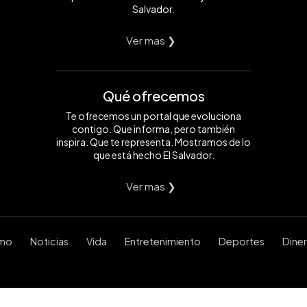
Salvador.
Ver mas ❯
Qué ofrecemos
Te ofrecemos un portal que evoluciona
contigo. Que informa, pero también
inspira. Que te representa. Mostramos de lo
que está hecho El Salvador.
Ver mas ❯
smo
Noticias
Vida
Entretenimiento
Deportes
Dine