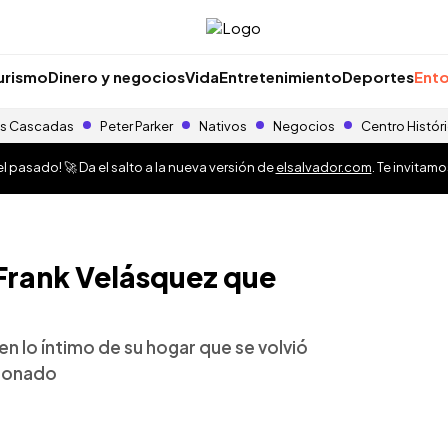
urismo
Dinero y negocios
Vida
Entretenimiento
Deportes
Ento
s Cascadas
Peter Parker
Nativos
Negocios
Centro Histór
 pasado! 🚀 Da el salto a la nueva versión de
elsalvador.com
. Te invitam
Frank Velásquez que
n lo íntimo de su hogar que se volvió
cionado