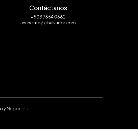
Contáctanos
+503 7854 0662
anunciate@elsalvador.com
ro y Negocios