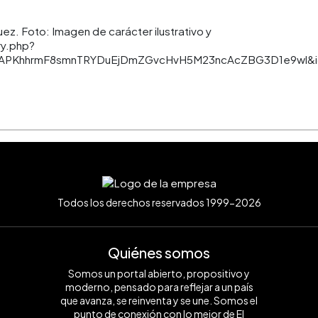
uez. Foto: Imagen de carácter ilustrativo y
ry.php?
yRAPKhhrmF8smnTRYDuEjDmZGvcHvH5M23ncAcZBG3D1e9wl&i
Todos los derechos reservados 1999-2026
Quiénes somos
Somos un portal abierto, propositivo y
moderno, pensado para reflejar a un país
que avanza, se reinventa y se une. Somos el
punto de conexión con lo mejor de El