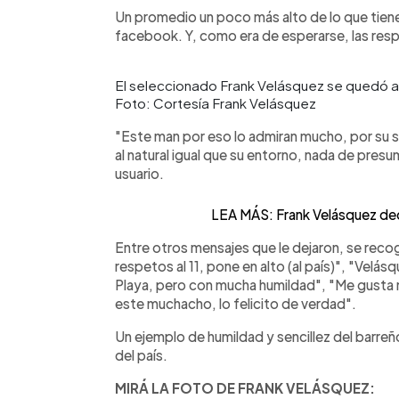
Un promedio un poco más alto de lo que tien
facebook. Y, como era de esperarse, las res
El seleccionado Frank Velásquez se quedó a 
Foto: Cortesía Frank Velásquez
"Este man por eso lo admiran mucho, por su se
al natural igual que su entorno, nada de presu
usuario.
LEA MÁS: Frank Velásquez dedi
Entre otros mensajes que le dejaron, se reco
respetos al 11, pone en alto (al país)", "Velásq
Playa, pero con mucha humildad", "Me gusta
este muchacho, lo felicito de verdad".
Un ejemplo de humildad y sencillez del barreño
del país.
MIRÁ LA FOTO DE FRANK VELÁSQUEZ: